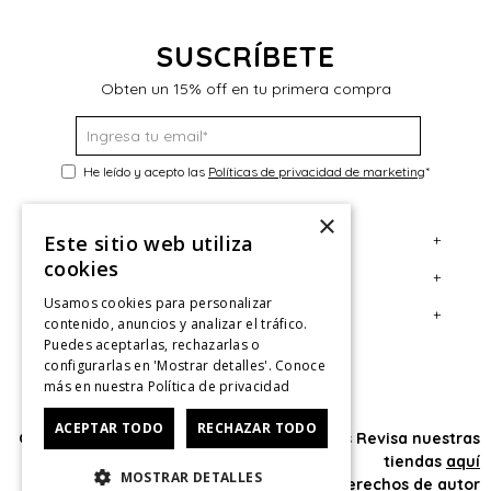
SUSCRÍBETE
Obten un 15% off en tu primera compra
He leído y acepto las
Políticas de privacidad de marketing
*
×
+
Este sitio web utiliza
Servicio al Consumidor
cookies
+
Legal
Centro de Ayuda
Usamos cookies para personalizar
+
Cuenta
Contáctanos
Términos y Condiciones
contenido, anuncios y analizar el tráfico.
Puedes aceptarlas, rechazarlas o
Giftcard
Políticas de Despacho
Mi Cuenta
configurarlas en 'Mostrar detalles'. Conoce
más en nuestra
Política de privacidad
Retiro en tienda
Cambios, Retracto y Garantía
Sigue tu compra
ACEPTAR TODO
RECHAZAR TODO
Tiendas
Políticas de Privacidad
Historial de Compras
Oficina: Av. Las Condes #11281 - Las Condes Revisa nuestras
tiendas
aquí
CyberMonday
Política de Privacidad de Marketing
¿Dónde viene mi compra?
MOSTRAR DETALLES
© 2025 HushPuppies Kids derechos de autor