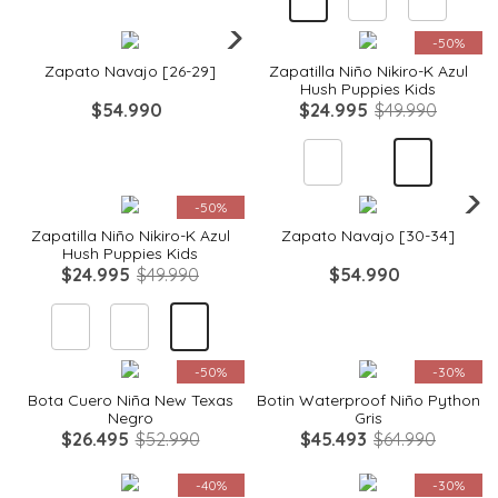
Quickview
Quickview
-
50%
Zapato Navajo [26-29]
Zapatilla Niño Nikiro-K Azul
Hush Puppies Kids
$
54
.
990
$
24
.
995
$
49
.
990
Quickview
Quickview
-
50%
Zapatilla Niño Nikiro-K Azul
Zapato Navajo [30-34]
Hush Puppies Kids
$
24
.
995
$
49
.
990
$
54
.
990
Quickview
Quickview
-
50%
-
30%
Bota Cuero Niña New Texas
Botin Waterproof Niño Python
Negro
Gris
$
26
.
495
$
52
.
990
$
45
.
493
$
64
.
990
Quickview
Quickview
-
40%
-
30%