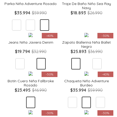
Parka Niña Adventure Rosado
Traje De Baño Niño Sea Ray
Navy
$
35
.
994
$
59
.
990
$
18
.
893
$
26
.
990
Quickview
Quickview
-
40%
-
30%
Jeans Niña Javiera Denim
Zapato Ballerina Niña Ballet
Negro
$
19
.
794
$
32
.
990
$
25
.
893
$
36
.
990
Quickview
Quickview
-
50%
-
40%
Botín Cuero Niña Fallbroke
Chaqueta Niño Adventure
Rosado
Burdeo
$
23
.
495
$
46
.
990
$
35
.
994
$
59
.
990
Quickview
Quickview
-
30%
-
30%