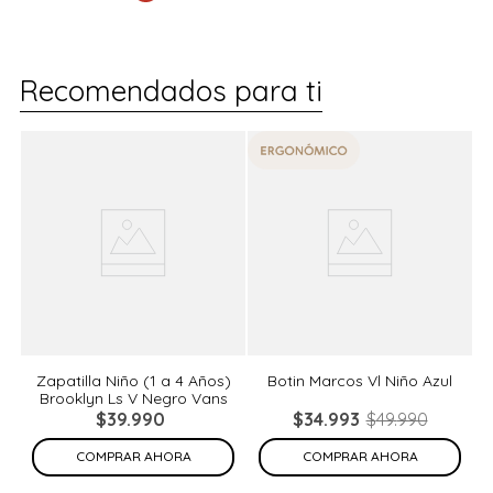
Recomendados para ti
%
Zapatilla Niño (1 a 4 Años)
Botin Marcos Vl Niño Azul
Brooklyn Ls V Negro Vans
de
N
$
39
.
990
$
34
.
993
$
49
.
990
COMPRAR AHORA
COMPRAR AHORA