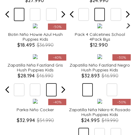
$
27
.
990
$
24
.
990
Quickview
Quickview
-
50%
Botin Niño Howie Azul Hush
Pack 4 Calcetines School
Puppies Kids
4Pack Bys
$
18
.
495
$
36
.
990
$
12
.
990
Quickview
Quickview
-
40%
-
30%
Zapatilla Niña Fastland Gris
Zapatilla Niño Fastland Negro
Hush Puppies Kids
Hush Puppies Kids
$
28
.
194
$
46
.
990
$
32
.
893
$
46
.
990
Quickview
Quickview
-
40%
-
50%
Parka Niño Cocker
Zapatilla Niña Nikiro-K Rosado
Hush Puppies Kids
$
32
.
994
$
54
.
990
$
24
.
995
$
49
.
990