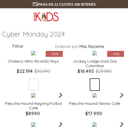
PAGA EN 12 CUOTAS SIN INTERÉS
Cyber Monday 2024
Filtrar
Ordenar por
Más Reciente
Quickview
Quickview
-
40%
-
45%
Chaleco Niño Ricardo Rojo
Jockey Lodge Dad Gris
Columbia
$
22
.
194
$
36
.
990
$
16
.
495
$
29
.
990
Quickview
Quickview
Peluche Hound Keyring Futbol
Peluche Hound Tennis Café
Café
$
8990
$
17
.
990
Quickview
Quickview