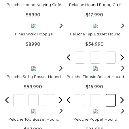
Peluche Hound Keyring Café
Peluche Hound Rugby Café
$
8990
$
17
.
990
Quickview
Quickview
Pines Walk Happy Ii
Peluche 18p Basset Hound
$
8990
$
54
.
990
Quickview
Quickview
Peluche Softy Basset Hound
Peluche Flopsie Basset Hound
$
59
.
990
$
16
.
990
Quickview
Quickview
Peluche 10p Basset Hound
Peluche Puppet Hound