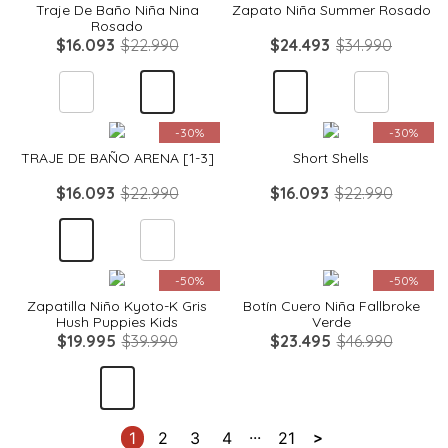
Traje De Baño Niña Nina
Zapato Niña Summer Rosado
Rosado
$
16
.
093
$
22
.
990
$
24
.
493
$
34
.
990
Quickview
Quickview
-
30%
-
30%
TRAJE DE BAÑO ARENA [1-3]
Short Shells
$
16
.
093
$
22
.
990
$
16
.
093
$
22
.
990
Quickview
Quickview
-
50%
-
50%
Zapatilla Niño Kyoto-K Gris
Botín Cuero Niña Fallbroke
Hush Puppies Kids
Verde
$
19
.
995
$
39
.
990
$
23
.
495
$
46
.
990
...
1
2
3
4
21