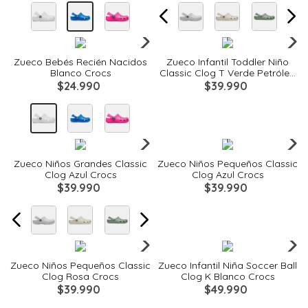
Quickview
Quickview
Zueco Bebés Recién Nacidos
Zueco Infantil Toddler Niño
Blanco Crocs
Classic Clog T Verde Petróleo
Crocs
$
24
.
990
$
39
.
990
Quickview
Quickview
Zueco Niños Grandes Classic
Zueco Niños Pequeños Classic
Clog Azul Crocs
Clog Azul Crocs
$
39
.
990
$
39
.
990
Quickview
Quickview
Zueco Niños Pequeños Classic
Zueco Infantil Niña Soccer Ball
Clog Rosa Crocs
Clog K Blanco Crocs
$
39
.
990
$
49
.
990