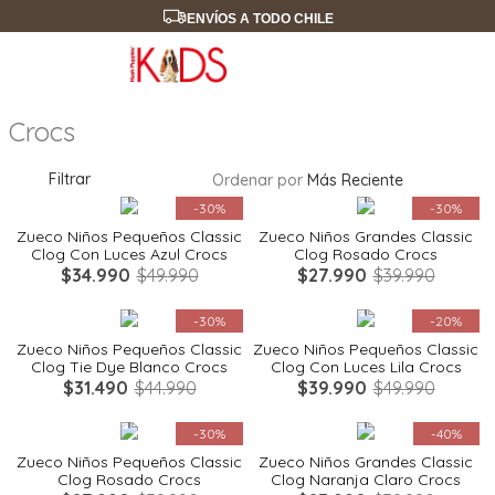
ENVÍOS A TODO CHILE
Crocs
Filtrar
Ordenar por
Más Reciente
Quickview
Quickview
-
30%
-
30%
Zueco Niños Pequeños Classic
Zueco Niños Grandes Classic
Clog Con Luces Azul Crocs
Clog Rosado Crocs
$
34
.
990
$
49
.
990
$
27
.
990
$
39
.
990
Quickview
Quickview
-
30%
-
20%
Zueco Niños Pequeños Classic
Zueco Niños Pequeños Classic
Clog Tie Dye Blanco Crocs
Clog Con Luces Lila Crocs
$
31
.
490
$
44
.
990
$
39
.
990
$
49
.
990
Quickview
Quickview
-
30%
-
40%
Zueco Niños Pequeños Classic
Zueco Niños Grandes Classic
Clog Rosado Crocs
Clog Naranja Claro Crocs