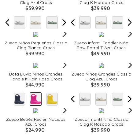
Clog Azul Crocs
Clog K Morado Crocs
$
39
.
990
$
39
.
990
Quickview
Quickview
Zueco Niños Pequeños Classic
Zueco Infantil Toddler Niño
Clog Blanco Crocs
Paw Patrol T Azul Crocs
$
39
.
990
$
49
.
990
Quickview
Quickview
Bota Lluvia Niños Grandes
Zueco Niños Grandes Classic
Handle It Rain Rosa Crocs
Clog Azul Crocs
$
44
.
990
$
39
.
990
Quickview
Quickview
Zueco Bebés Recién Nacidos
Zueco Infantil Niña Classic
Azul Crocs
Clog K Rosado Crocs
$
24
.
990
$
39
.
990