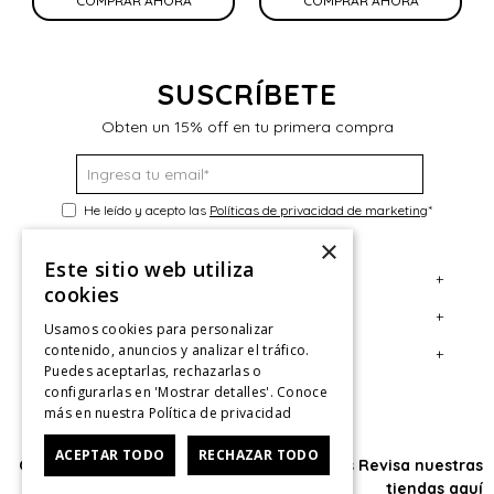
COMPRAR AHORA
COMPRAR AHORA
SUSCRÍBETE
Obten un 15% off en tu primera compra
He leído y acepto las
Políticas de privacidad de marketing
*
×
Este sitio web utiliza
+
Servicio al Consumidor
cookies
+
Legal
Centro de Ayuda
Usamos cookies para personalizar
contenido, anuncios y analizar el tráfico.
+
Cuenta
Contáctanos
Términos y Condiciones
Puedes aceptarlas, rechazarlas o
configurarlas en 'Mostrar detalles'. Conoce
Giftcard
Políticas de Despacho
Mi Cuenta
más en nuestra
Política de privacidad
Retiro en tienda
Cambios, Retracto y Garantía
Sigue tu compra
ACEPTAR TODO
RECHAZAR TODO
Oficina: Av. Las Condes #11281 - Las Condes Revisa nuestras
Tiendas
Políticas de Privacidad
Historial de Compras
tiendas
aquí