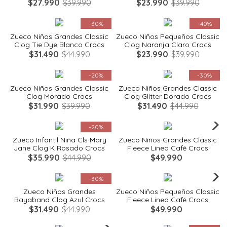
$
27
.
990
$
39
.
990
$
23
.
990
$
39
.
990
Quickview
Quickview
-
30%
-
40%
Zueco Niños Grandes Classic
Zueco Niños Pequeños Classic
Clog Tie Dye Blanco Crocs
Clog Naranja Claro Crocs
$
31
.
490
$
44
.
990
$
23
.
990
$
39
.
990
Quickview
Quickview
-
20%
-
30%
Zueco Niños Grandes Classic
Zueco Niños Grandes Classic
Clog Morado Crocs
Clog Glitter Dorado Crocs
$
31
.
990
$
39
.
990
$
31
.
490
$
44
.
990
Quickview
Quickview
-
20%
Zueco Infantil Niña Cls Mary
Zueco Niños Grandes Classic
Jane Clog K Rosado Crocs
Fleece Lined Café Crocs
$
35
.
990
$
44
.
990
$
49
.
990
Quickview
Quickview
-
30%
Zueco Niños Grandes
Zueco Niños Pequeños Classic
Bayaband Clog Azul Crocs
Fleece Lined Café Crocs
$
31
.
490
$
44
.
990
$
49
.
990
Quickview
Quickview