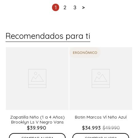
1
2
3
Recomendados para ti
%
Zapatilla Niño (1 a 4 Años)
Botin Marcos Vl Niño Azul
Brooklyn Ls V Negro Vans
de
N
$
39
.
990
$
34
.
993
$
49
.
990