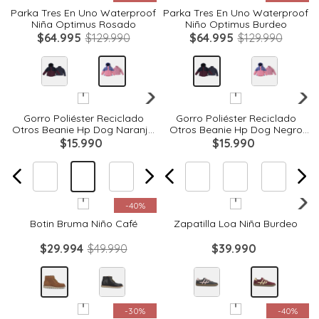
Parka Tres En Uno Waterproof
Parka Tres En Uno Waterproof
Niña Optimus Rosado
Niño Optimus Burdeo
$
64
.
995
$
129
.
990
$
64
.
995
$
129
.
990
Quickview
Quickview
Gorro Poliéster Reciclado
Gorro Poliéster Reciclado
Otros Beanie Hp Dog Naranjo
Otros Beanie Hp Dog Negro
Hush Puppies
Hush Puppies
$
15
.
990
$
15
.
990
Quickview
Quickview
-
40%
Botin Bruma Niño Café
Zapatilla Loa Niña Burdeo
$
29
.
994
$
49
.
990
$
39
.
990
Quickview
Quickview
-
30%
-
40%