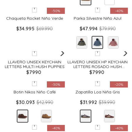
Quickview
Quickview
-
50%
-
40%
Chaqueta Rocket Niño Verde
Parka Silvestre Niño Azul
$
34
.
995
$
69
.
990
$
47
.
994
$
79
.
990
Quickview
Quickview
LLAVERO UNISEX KEYCHAIN
LLAVERO UNISEX HP KEYCHAIN
LETTERS MULTI HUSH PUPPIES
LETTERS ROSADO HUSH
PUPPIES
$
7990
$
7990
Quickview
Quickview
-
30%
-
20%
Botin Nikos Niño Café
Zapatilla Loa Niña Gris
$
30
.
093
$
42
.
990
$
31
.
992
$
39
.
990
Quickview
Quickview
-
40%
-
40%