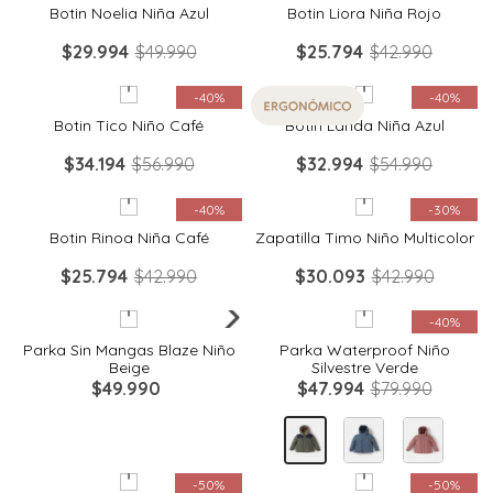
Botin Noelia Niña Azul
Botin Liora Niña Rojo
$
29
.
994
$
49
.
990
$
25
.
794
$
42
.
990
Quickview
Quickview
-
40%
-
40%
Botin Tico Niño Café
Botin Landa Niña Azul
$
34
.
194
$
56
.
990
$
32
.
994
$
54
.
990
Quickview
Quickview
-
40%
-
30%
Botin Rinoa Niña Café
Zapatilla Timo Niño Multicolor
$
25
.
794
$
42
.
990
$
30
.
093
$
42
.
990
Quickview
Quickview
-
40%
Parka Sin Mangas Blaze Niño
Parka Waterproof Niño
Beige
Silvestre Verde
$
49
.
990
$
47
.
994
$
79
.
990
Quickview
Quickview
-
50%
-
50%