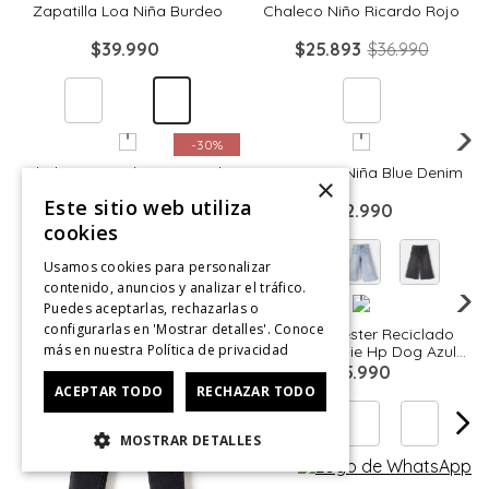
Zapatilla Loa Niña Burdeo
Chaleco Niño Ricardo Rojo
$
39
.
990
$
25
.
893
$
36
.
990
Quickview
Quickview
-
30%
Chaleco Ricardo Niño Verde
Jeans Pipa Niña Blue Denim
×
Este sitio web utiliza
$
25
.
893
$
36
.
990
$
32
.
990
cookies
Usamos cookies para personalizar
contenido, anuncios y analizar el tráfico.
Quickview
Puedes aceptarlas, rechazarlas o
configurarlas en 'Mostrar detalles'. Conoce
Gorro Poliéster Reciclado
más en nuestra
Política de privacidad
Otros Beanie Hp Dog Azul
Hush Puppies
$
15
.
990
ACEPTAR TODO
RECHAZAR TODO
MOSTRAR DETALLES