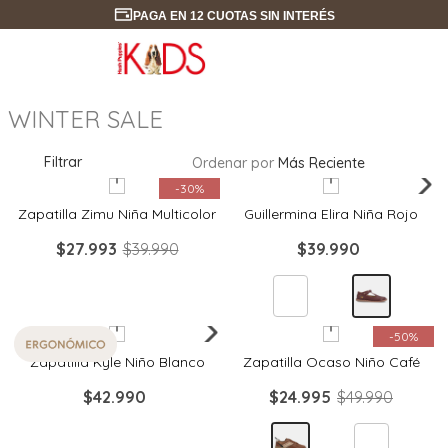
PAGA EN 12 CUOTAS SIN INTERÉS
WINTER SALE
Filtrar
Ordenar por
Más Reciente
Quickview
Quickview
-
30%
Zapatilla Zimu Niña Multicolor
Guillermina Elira Niña Rojo
$
27
.
993
$
39
.
990
$
39
.
990
Quickview
Quickview
-
50%
Zapatilla Kyle Niño Blanco
Zapatilla Ocaso Niño Café
$
42
.
990
$
24
.
995
$
49
.
990