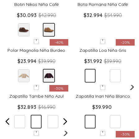
Botin Nikos Niña Café
Bota Romana Niña Café
$
30
.
093
$
42
.
990
$
32
.
994
$
54
.
990
Quickview
Quickview
-
40%
-
20%
Polar Magnolia Niña Burdeo
Zapatilla Loa Niña Gris
$
23
.
994
$
39
.
990
$
31
.
992
$
39
.
990
Quickview
Quickview
-
30%
Zapatilla Tambe Niño Azul
Zapatilla Inari Niña Blanco
$
32
.
893
$
46
.
990
$
39
.
990
Quickview
Quickview
-
30%