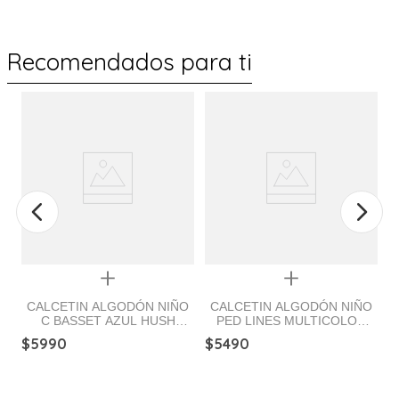
Recomendados para ti
%
Quickview
Quickview
CALCETIN ALGODÓN NIÑO
CALCETIN ALGODÓN NIÑO
C BASSET AZUL HUSH
PED LINES MULTICOLOR
k
C
PUPPIES
HUSH PUPPIES
$
5990
$
5490
$