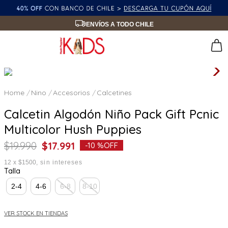
ENVÍOS A TODO CHILE
Nino
Accesorios
Calcetines
Calcetin Algodón Niño Pack Gift Pcnic
Multicolor Hush Puppies
$
19
.
990
$
17
.
991
-
10 %
OFF
12
x
$1500
sin intereses
Talla
2-4
4-6
6-8
8-10
VER STOCK EN TIENDAS