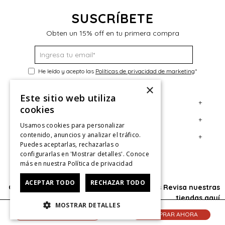
SUSCRÍBETE
Obten un 15% off en tu primera compra
He leído y acepto las
Políticas de privacidad de marketing
*
×
Este sitio web utiliza
+
Servicio al Consumidor
cookies
+
Legal
Centro de Ayuda
Usamos cookies para personalizar
contenido, anuncios y analizar el tráfico.
+
Cuenta
Contáctanos
Términos y Condiciones
Puedes aceptarlas, rechazarlas o
configurarlas en 'Mostrar detalles'. Conoce
Giftcard
Políticas de Despacho
Mi Cuenta
más en nuestra
Política de privacidad
Retiro en tienda
Cambios, Retracto y Garantía
Sigue tu compra
ACEPTAR TODO
RECHAZAR TODO
Oficina: Av. Las Condes #11281 - Las Condes Revisa nuestras
Tiendas
Políticas de Privacidad
Historial de Compras
tiendas
aquí
MOSTRAR DETALLES
CyberMonday
Política de Privacidad de Marketing
¿Dónde viene mi compra?
© 2025 HushPuppies Kids derechos de autor
AGREGAR AL CARRITO
COMPRAR AHORA
CyberDay
Ver Boleta / Ticket de cambio