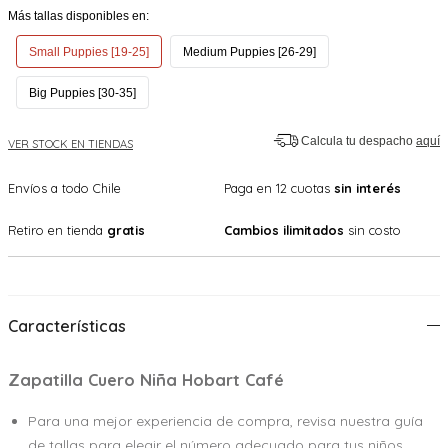
Más tallas disponibles en:
Small Puppies [19-25]
Medium Puppies [26-29]
Big Puppies [30-35]
Calcula tu despacho
aquí
VER STOCK EN TIENDAS
Envíos a todo Chile
Paga en 12 cuotas
sin interés
Retiro en tienda
gratis
Cambios ilimitados
sin costo
Características
Zapatilla Cuero Niña Hobart Café
Para una mejor experiencia de compra, revisa nuestra guía
de tallas para elegir el número adecuado para tus niños.