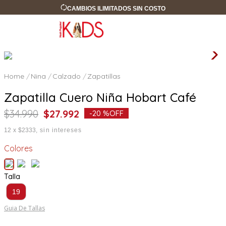
CAMBIOS ILIMITADOS SIN COSTO
Nina
Calzado
Zapatillas
Zapatilla Cuero Niña Hobart Café
$
34
.
990
$
27
.
992
-
20 %
OFF
12
x
$2333
sin intereses
Colores
Talla
19
Guia De Tallas