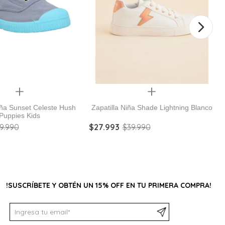
Quickview
Quickview
iña Sunset Celeste Hush
Zapatilla Niña Shade Lightning Blanco
Puppies Kids
9
.
990
$
27
.
993
$
39
.
990
!SUSCRÍBETE Y OBTÉN UN 15% OFF EN TU PRIMERA COMPRA!