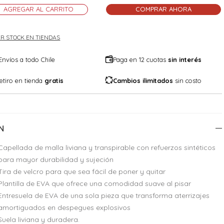
AGREGAR AL CARRITO
COMPRAR AHORA
R STOCK EN TIENDAS
Envíos a todo Chile
Paga en 12 cuotas
sin interés
etiro en tienda
gratis
Cambios ilimitados
sin costo
N
Capellada de malla liviana y transpirable con refuerzos sintéticos
para mayor durabilidad y sujeción
Tira de velcro para que sea fácil de poner y quitar
Plantilla de EVA que ofrece una comodidad suave al pisar
Entresuela de EVA de una sola pieza que transforma aterrizajes
amortiguados en despegues explosivos
Suela liviana y duradera.