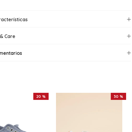
acterísticas
 & Care
mentarios
20 %
30 %