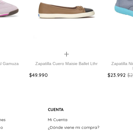
Quickview
val Gamuza
Zapatilla Cuero Maisie Ballet Lthr
Zapatilla N
$
49
.
990
$
23
.
992
$
2
CUENTA
nes
Mi Cuenta
ho
¿Dónde viene mi compra?