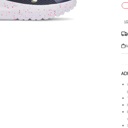
VE
R
AD