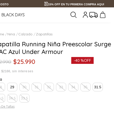
 COSTO
15% OFF EN TU PRIMERA COMPRA AQUI
BLACK DAYS
Nina
Calzado
Zapatillas
apatilla Running Niña Preescolar Surge
 AC Azul Under Armour
$
25
.
990
-
40 %
OFF
2
.
990
x
$2166
sin intereses
la
28
29
30
31
32
33
34
35
31.5
2.5
34.5
33.5
 De Tallas