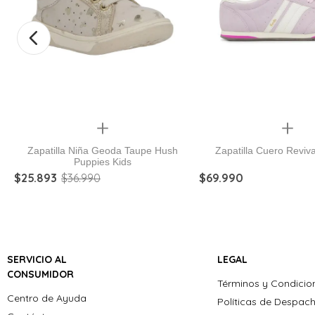
Quickview
Quickview
Zapatilla Niña Geoda Taupe Hush
Zapatilla Cuero Revi
Puppies Kids
$
25
.
893
$
36
.
990
$
69
.
990
SERVICIO AL
LEGAL
CONSUMIDOR
Términos y Condicio
Centro de Ayuda
Políticas de Despac