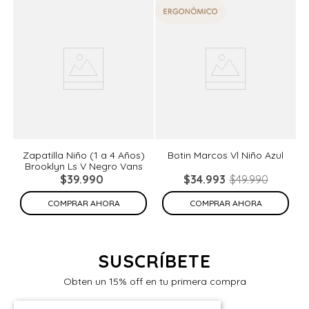
%
Zapatilla Niño (1 a 4 Años)
Botin Marcos Vl Niño Azul
Brooklyn Ls V Negro Vans
de
N
$
39
.
990
$
34
.
993
$
49
.
990
COMPRAR AHORA
COMPRAR AHORA
SUSCRÍBETE
Obten un 15% off en tu primera compra