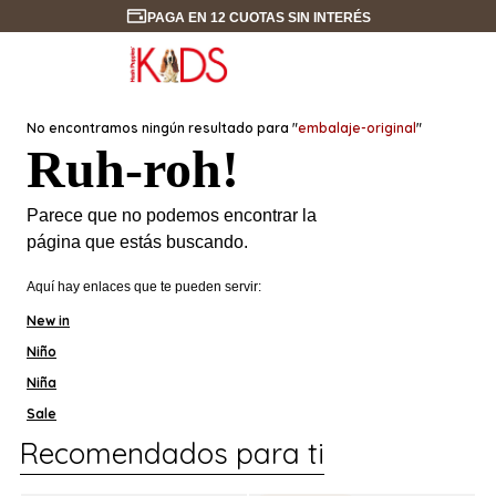
PAGA EN 12 CUOTAS SIN INTERÉS
No encontramos ningún resultado para "
embalaje-original
"
Ruh-roh!
Parece que no podemos encontrar la
página que estás buscando.
Aquí hay enlaces que te pueden servir:
New in
Niño
Niña
Sale
Recomendados para ti