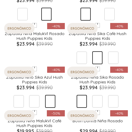
$
23
.
994
$
39
.
990
$
23
.
994
$
39
.
990
Quickview
Quickview
-
40%
-
40%
Zapatilla Niña MalukVl Rosado
Zapatilla Niño Sika Café Hush
Hush Puppies Kids
Puppies Kids
$
23
.
994
$
39
.
990
$
23
.
994
$
39
.
990
Quickview
Quickview
-
40%
-
40%
Zapatilla Niño Sika Azul Hush
Zapatilla Niña Sika Rosado
Puppies Kids
Hush Puppies Kids
$
23
.
994
$
39
.
990
$
23
.
994
$
39
.
990
Quickview
Quickview
-
50%
-
40%
Zapatilla Niño MalukVl Café
Botin Dunita Niña Rosado
Hush Puppies Kids
$
19
.
995
$
39
.
990
$
29
.
994
$
49
.
990