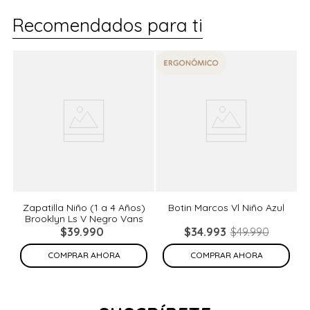
Recomendados para ti
%
Zapatilla Niño (1 a 4 Años)
Botin Marcos Vl Niño Azul
Brooklyn Ls V Negro Vans
de
N
$
39
.
990
$
34
.
993
$
49
.
990
COMPRAR AHORA
COMPRAR AHORA