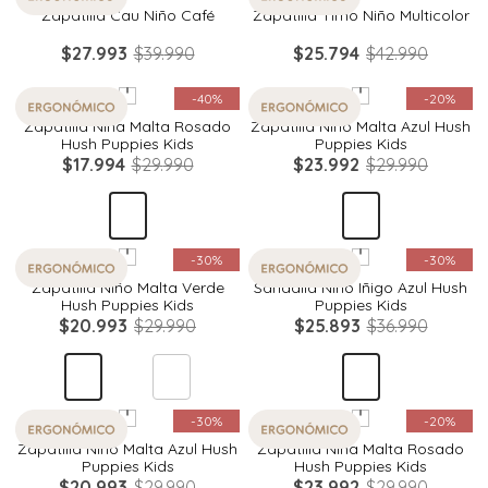
Zapatilla Cau Niño Café
Zapatilla Timo Niño Multicolor
$
27
.
993
$
39
.
990
$
25
.
794
$
42
.
990
Quickview
Quickview
-
40%
-
20%
Zapatilla Niña Malta Rosado
Zapatilla Niño Malta Azul Hush
Hush Puppies Kids
Puppies Kids
$
17
.
994
$
29
.
990
$
23
.
992
$
29
.
990
Quickview
Quickview
-
30%
-
30%
Zapatilla Niño Malta Verde
Sandalia Niño Iñigo Azul Hush
Hush Puppies Kids
Puppies Kids
$
20
.
993
$
29
.
990
$
25
.
893
$
36
.
990
Quickview
Quickview
-
30%
-
20%
Zapatilla Niño Malta Azul Hush
Zapatilla Niña Malta Rosado
Puppies Kids
Hush Puppies Kids
$
20
.
993
$
29
.
990
$
23
.
992
$
29
.
990