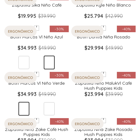
Zapatilla Sika Niño Café
Zapatilla Kyle Niño Blanco
$
19
.
995
$
39
.
990
$
25
.
794
$
42
.
990
Quickview
Quickview
-
30%
-
40%
Botin Marcos Vl Niño Azul
Botin Dunita Niña Rosado
$
34
.
993
$
49
.
990
$
29
.
994
$
49
.
990
Quickview
Quickview
-
30%
-
40%
Botin Marcos Vl Niño Verde
Zapatilla Niño MalukVl Café
Hush Puppies Kids
$
34
.
993
$
49
.
990
$
23
.
994
$
39
.
990
Quickview
Quickview
-
40%
-
40%
Zapatilla Niño Zake Café Hush
Zapatilla Niña Zake Rosado
Puppies Kids
Hush Puppies Kids