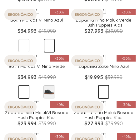
Quickview
Quickview
-
30%
-
30%
Botin Marcos Vl Niño Azul
Zapatilla Niño Maluk Verde
Hush Puppies Kids
$
34
.
993
$
49
.
990
$
27
.
993
$
39
.
990
Quickview
Quickview
-
30%
-
50%
Botin Marcos Vl Niño Verde
Zapatilla Zake Niño Azul
$
34
.
993
$
49
.
990
$
19
.
995
$
39
.
990
Quickview
Quickview
-
40%
-
30%
Zapatilla Niña MalukVl Rosado
Zapatilla Niña Maluk Rosado
Hush Puppies Kids
Hush Puppies Kids
$
23
.
994
$
39
.
990
$
27
.
993
$
39
.
990
Quickview
Quickview
-
30%
-
40%