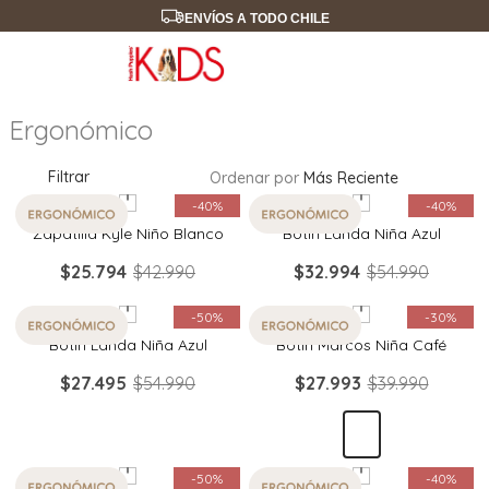
ENVÍOS A TODO CHILE
Ergonómico
Filtrar
Ordenar por
Más Reciente
Quickview
Quickview
-
40%
-
40%
Zapatilla Kyle Niño Blanco
Botin Landa Niña Azul
$
25
.
794
$
42
.
990
$
32
.
994
$
54
.
990
Quickview
Quickview
-
50%
-
30%
Botin Landa Niña Azul
Botin Marcos Niña Café
$
27
.
495
$
54
.
990
$
27
.
993
$
39
.
990
Quickview
Quickview
-
50%
-
40%