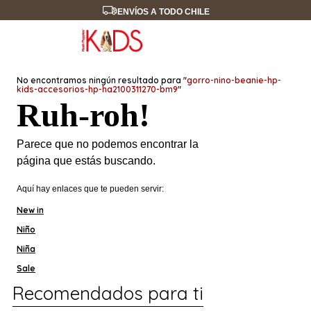
ENVÍOS A TODO CHILE
No encontramos ningún resultado para "
gorro-nino-beanie-hp-
kids-accesorios-hp-ha2100311270-bm9
"
Ruh-roh!
Parece que no podemos encontrar la
página que estás buscando.
Aquí hay enlaces que te pueden servir:
New in
Niño
Niña
Sale
Recomendados para ti