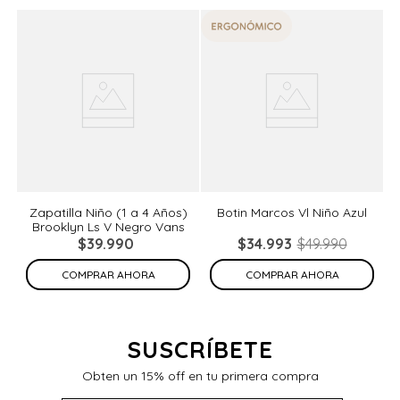
%
Zapatilla Niño (1 a 4 Años)
Botin Marcos Vl Niño Azul
Brooklyn Ls V Negro Vans
de
N
$
39
.
990
$
34
.
993
$
49
.
990
COMPRAR AHORA
COMPRAR AHORA
SUSCRÍBETE
Obten un 15% off en tu primera compra