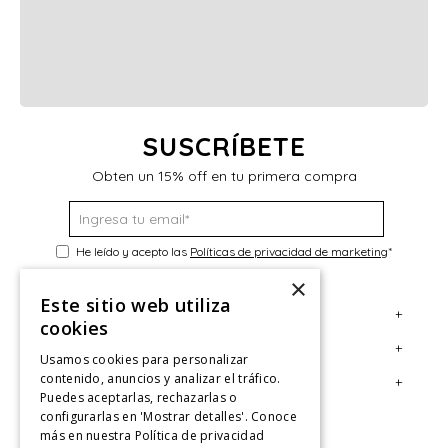
SUSCRÍBETE
Obten un 15% off en tu primera compra
He leído y acepto las
Políticas de privacidad de marketing
*
×
Este sitio web utiliza
+
Servicio al Consumidor
cookies
+
Legal
Centro de Ayuda
Usamos cookies para personalizar
contenido, anuncios y analizar el tráfico.
+
Cuenta
Contáctanos
Términos y Condiciones
Puedes aceptarlas, rechazarlas o
configurarlas en 'Mostrar detalles'. Conoce
Giftcard
Políticas de Despacho
Mi Cuenta
más en nuestra
Política de privacidad