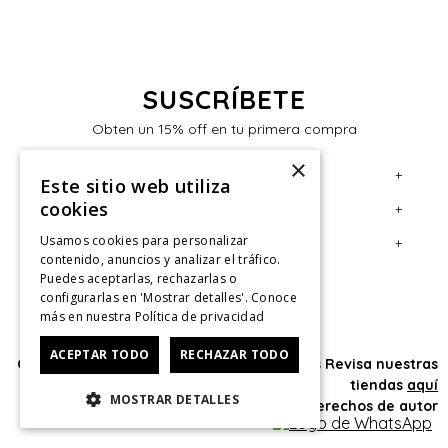
SUSCRÍBETE
Obten un 15% off en tu primera compra
×
+
Servicio al Consumidor
Este sitio web utiliza
cookies
+
Legal
Centro de Ayuda
Usamos cookies para personalizar
+
Cuenta
Contáctanos
Términos y Condiciones
contenido, anuncios y analizar el tráfico.
Puedes aceptarlas, rechazarlas o
Giftcard
Políticas de Despacho
Mi Cuenta
configurarlas en 'Mostrar detalles'. Conoce
Retiro en tienda
Cambios, Retracto y Garantía
Sigue tu compra
más en nuestra
Política de privacidad
Tiendas
Políticas de Privacidad
Historial de Compras
ACEPTAR TODO
RECHAZAR TODO
Oficina: Av. Las Condes #11281 - Las Condes Revisa nuestras
CyberMonday
Política de Privacidad de Marketing
¿Dónde viene mi compra?
tiendas
aquí
MOSTRAR DETALLES
© 2025 HushPuppies Kids derechos de autor
CyberDay
Ver Boleta / Ticket de cambio