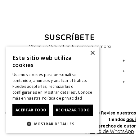
SUSCRÍBETE
Obten un 15% off en tu primera compra
×
Este sitio web utiliza
+
Servicio al Consumidor
cookies
+
Legal
Centro de Ayuda
Usamos cookies para personalizar
contenido, anuncios y analizar el tráfico.
+
Cuenta
Contáctanos
Términos y Condiciones
Puedes aceptarlas, rechazarlas o
configurarlas en 'Mostrar detalles'. Conoce
Giftcard
Políticas de Despacho
Mi Cuenta
más en nuestra
Política de privacidad
Retiro en tienda
Cambios, Retracto y Garantía
Sigue tu compra
ACEPTAR TODO
RECHAZAR TODO
Oficina: Av. Las Condes #11281 - Las Condes Revisa nuestras
Tiendas
Políticas de Privacidad
Historial de Compras
tiendas
aquí
MOSTRAR DETALLES
CyberMonday
Política de Privacidad de Marketing
¿Dónde viene mi compra?
© 2025 HushPuppies Kids derechos de autor
CyberDay
Ver Boleta / Ticket de cambio