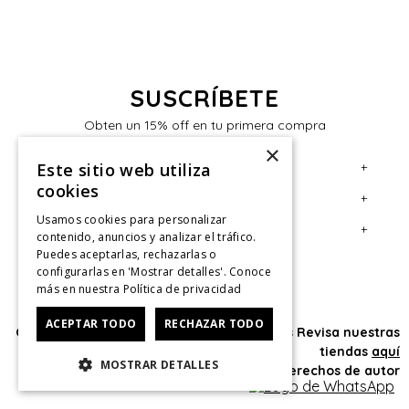
SUSCRÍBETE
Obten un 15% off en tu primera compra
×
+
Este sitio web utiliza
Servicio al Consumidor
cookies
+
Legal
Centro de Ayuda
Usamos cookies para personalizar
+
Cuenta
Contáctanos
Términos y Condiciones
contenido, anuncios y analizar el tráfico.
Puedes aceptarlas, rechazarlas o
Giftcard
Políticas de Despacho
Mi Cuenta
configurarlas en 'Mostrar detalles'. Conoce
más en nuestra
Política de privacidad
Retiro en tienda
Cambios, Retracto y Garantía
Sigue tu compra
ACEPTAR TODO
Tiendas
Políticas de Privacidad
Historial de Compras
RECHAZAR TODO
Oficina: Av. Las Condes #11281 - Las Condes Revisa nuestras
tiendas
aquí
CyberMonday
Política de Privacidad de Marketing
¿Dónde viene mi compra?
MOSTRAR DETALLES
© 2025 HushPuppies Kids derechos de autor
CyberDay
Ver Boleta / Ticket de cambio