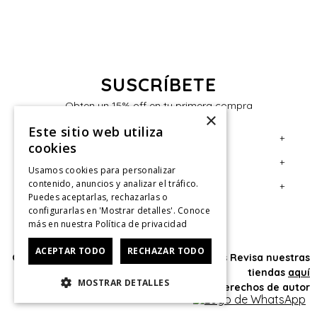
SUSCRÍBETE
Obten un 15% off en tu primera compra
×
Este sitio web utiliza
+
Servicio al Consumidor
cookies
+
Legal
Centro de Ayuda
Usamos cookies para personalizar
contenido, anuncios y analizar el tráfico.
+
Cuenta
Contáctanos
Términos y Condiciones
Puedes aceptarlas, rechazarlas o
configurarlas en 'Mostrar detalles'. Conoce
Giftcard
Políticas de Despacho
Mi Cuenta
más en nuestra
Política de privacidad
Retiro en tienda
Cambios, Retracto y Garantía
Sigue tu compra
ACEPTAR TODO
RECHAZAR TODO
Oficina: Av. Las Condes #11281 - Las Condes Revisa nuestras
Tiendas
Políticas de Privacidad
Historial de Compras
tiendas
aquí
MOSTRAR DETALLES
CyberMonday
Política de Privacidad de Marketing
¿Dónde viene mi compra?
© 2025 HushPuppies Kids derechos de autor
CyberDay
Ver Boleta / Ticket de cambio