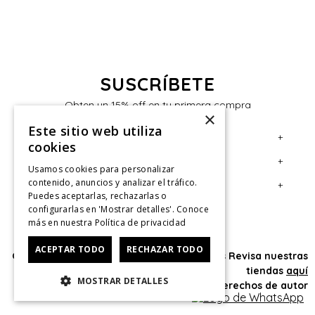
SUSCRÍBETE
Obten un 15% off en tu primera compra
×
Este sitio web utiliza
+
Servicio al Consumidor
cookies
+
Legal
Centro de Ayuda
Usamos cookies para personalizar
contenido, anuncios y analizar el tráfico.
+
Cuenta
Contáctanos
Términos y Condiciones
Puedes aceptarlas, rechazarlas o
configurarlas en 'Mostrar detalles'. Conoce
Giftcard
Políticas de Despacho
Mi Cuenta
más en nuestra
Política de privacidad
Retiro en tienda
Cambios, Retracto y Garantía
Sigue tu compra
ACEPTAR TODO
RECHAZAR TODO
Oficina: Av. Las Condes #11281 - Las Condes Revisa nuestras
Tiendas
Políticas de Privacidad
Historial de Compras
tiendas
aquí
MOSTRAR DETALLES
CyberMonday
Política de Privacidad de Marketing
¿Dónde viene mi compra?
© 2025 HushPuppies Kids derechos de autor
CyberDay
Ver Boleta / Ticket de cambio