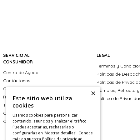
SERVICIO AL
LEGAL
CONSUMIDOR
Términos y Condicio
Centro de Ayuda
Políticas de Despac
Contáctanos
Politicas de Privaci
Giftcard
Cambios, Retracto y
×
Retiro en tienda
Este sitio web utiliza
Política de Privacid
cookies
Tiendas
CyberMonday
Usamos cookies para personalizar
CyberDay
contenido, anuncios y analizar el tráfico.
Puedes aceptarlas, rechazarlas o
configurarlas en 'Mostrar detalles'. Conoce
más en nuestra
Política de privacidad