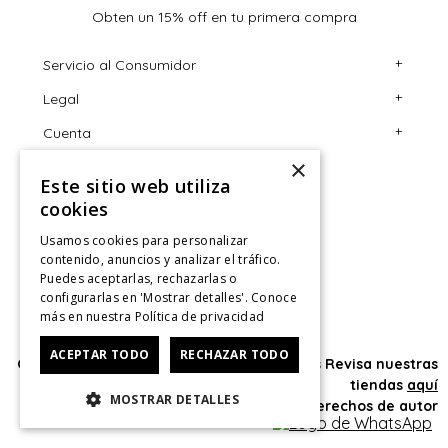
Obten un 15% off en tu primera compra
+
Servicio al Consumidor
+
Legal
Centro de Ayuda
+
Cuenta
Contáctanos
Términos y Condiciones
×
Giftcard
Políticas de Despacho
Mi Cuenta
Este sitio web utiliza
Retiro en tienda
Cambios, Retracto y Garantía
Sigue tu compra
cookies
Tiendas
Políticas de Privacidad
Historial de Compras
Usamos cookies para personalizar
contenido, anuncios y analizar el tráfico.
CyberMonday
Política de Privacidad de Marketing
¿Dónde viene mi compra?
Puedes aceptarlas, rechazarlas o
configurarlas en 'Mostrar detalles'. Conoce
CyberDay
Ver Boleta / Ticket de cambio
más en nuestra
Política de privacidad
ACEPTAR TODO
RECHAZAR TODO
Oficina: Av. Las Condes #11281 - Las Condes Revisa nuestras
tiendas
aquí
MOSTRAR DETALLES
© 2025 HushPuppies Kids derechos de autor