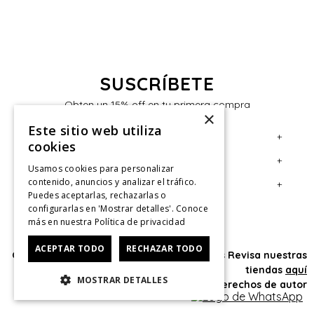
SUSCRÍBETE
Obten un 15% off en tu primera compra
×
Este sitio web utiliza
+
Servicio al Consumidor
cookies
+
Legal
Centro de Ayuda
Usamos cookies para personalizar
contenido, anuncios y analizar el tráfico.
+
Cuenta
Contáctanos
Términos y Condiciones
Puedes aceptarlas, rechazarlas o
configurarlas en 'Mostrar detalles'. Conoce
Giftcard
Políticas de Despacho
Mi Cuenta
más en nuestra
Política de privacidad
Retiro en tienda
Cambios, Retracto y Garantía
Sigue tu compra
ACEPTAR TODO
RECHAZAR TODO
Oficina: Av. Las Condes #11281 - Las Condes Revisa nuestras
Tiendas
Políticas de Privacidad
Historial de Compras
tiendas
aquí
MOSTRAR DETALLES
CyberMonday
Política de Privacidad de Marketing
¿Dónde viene mi compra?
© 2025 HushPuppies Kids derechos de autor
CyberDay
Ver Boleta / Ticket de cambio