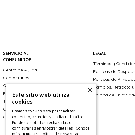
SERVICIO AL
LEGAL
CONSUMIDOR
Términos y Condicio
Centro de Ayuda
Políticas de Despac
Contáctanos
Politicas de Privaci
Giftcard
Cambios, Retracto y
×
Retiro en tienda
Este sitio web utiliza
Política de Privacid
cookies
Tiendas
CyberMonday
Usamos cookies para personalizar
CyberDay
contenido, anuncios y analizar el tráfico.
Puedes aceptarlas, rechazarlas o
configurarlas en 'Mostrar detalles'. Conoce
más en nuestra
Política de privacidad