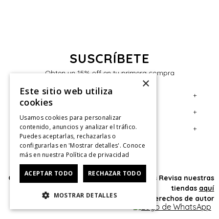
SUSCRÍBETE
Obten un 15% off en tu primera compra
×
Este sitio web utiliza
+
Servicio al Consumidor
cookies
+
Legal
Centro de Ayuda
Usamos cookies para personalizar
contenido, anuncios y analizar el tráfico.
+
Cuenta
Contáctanos
Términos y Condiciones
Puedes aceptarlas, rechazarlas o
configurarlas en 'Mostrar detalles'. Conoce
Giftcard
Políticas de Despacho
Mi Cuenta
más en nuestra
Política de privacidad
Retiro en tienda
Cambios, Retracto y Garantía
Sigue tu compra
ACEPTAR TODO
RECHAZAR TODO
Oficina: Av. Las Condes #11281 - Las Condes Revisa nuestras
Tiendas
Políticas de Privacidad
Historial de Compras
tiendas
aquí
MOSTRAR DETALLES
CyberMonday
Política de Privacidad de Marketing
¿Dónde viene mi compra?
© 2025 HushPuppies Kids derechos de autor
CyberDay
Ver Boleta / Ticket de cambio