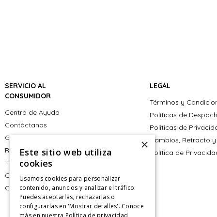
SERVICIO AL
LEGAL
CONSUMIDOR
Términos y Condicio
Centro de Ayuda
Políticas de Despac
Contáctanos
Politicas de Privaci
Giftcard
Cambios, Retracto y
×
Retiro en tienda
Este sitio web utiliza
Política de Privacid
cookies
Tiendas
CyberMonday
Usamos cookies para personalizar
CyberDay
contenido, anuncios y analizar el tráfico.
Puedes aceptarlas, rechazarlas o
configurarlas en 'Mostrar detalles'. Conoce
más en nuestra
Política de privacidad