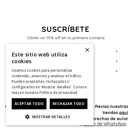
SUSCRÍBETE
Obten un 15% off en tu primera compra
×
+
Servicio al Consumidor
Este sitio web utiliza
cookies
+
Legal
Centro de Ayuda
Usamos cookies para personalizar
+
Cuenta
Contáctanos
Términos y Condiciones
contenido, anuncios y analizar el tráfico.
Puedes aceptarlas, rechazarlas o
Giftcard
Políticas de Despacho
Mi Cuenta
configurarlas en 'Mostrar detalles'. Conoce
Retiro en tienda
Cambios, Retracto y Garantía
Sigue tu compra
más en nuestra
Política de privacidad
Tiendas
Políticas de Privacidad
Historial de Compras
ACEPTAR TODO
RECHAZAR TODO
Oficina: Av. Las Condes #11281 - Las Condes Revisa nuestras
CyberMonday
Política de Privacidad de Marketing
¿Dónde viene mi compra?
tiendas
aquí
MOSTRAR DETALLES
© 2025 HushPuppies Kids derechos de autor
CyberDay
Ver Boleta / Ticket de cambio