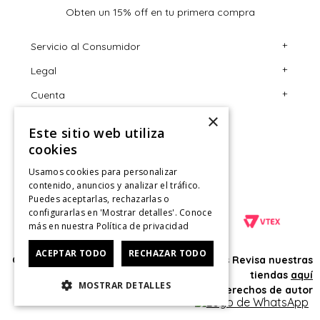
Obten un 15% off en tu primera compra
+
Servicio al Consumidor
+
Legal
Centro de Ayuda
+
Cuenta
Contáctanos
Términos y Condiciones
×
Giftcard
Políticas de Despacho
Mi Cuenta
Este sitio web utiliza
Retiro en tienda
Cambios, Retracto y Garantía
Sigue tu compra
cookies
Tiendas
Políticas de Privacidad
Historial de Compras
Usamos cookies para personalizar
contenido, anuncios y analizar el tráfico.
CyberMonday
Política de Privacidad de Marketing
¿Dónde viene mi compra?
Puedes aceptarlas, rechazarlas o
configurarlas en 'Mostrar detalles'. Conoce
CyberDay
Ver Boleta / Ticket de cambio
más en nuestra
Política de privacidad
ACEPTAR TODO
RECHAZAR TODO
Oficina: Av. Las Condes #11281 - Las Condes Revisa nuestras
tiendas
aquí
MOSTRAR DETALLES
© 2025 HushPuppies Kids derechos de autor