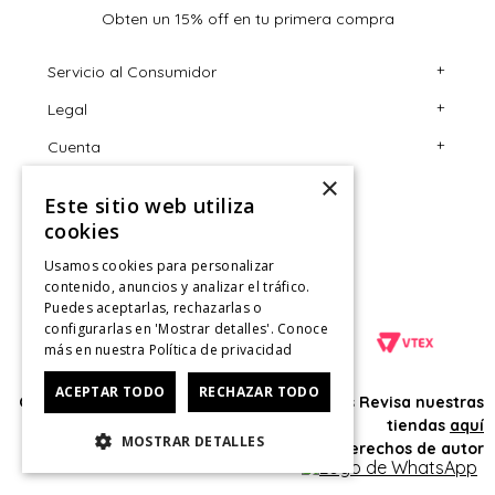
Obten un 15% off en tu primera compra
+
Servicio al Consumidor
+
Legal
Centro de Ayuda
+
Cuenta
Contáctanos
Términos y Condiciones
×
Giftcard
Políticas de Despacho
Mi Cuenta
Este sitio web utiliza
Retiro en tienda
Cambios, Retracto y Garantía
Sigue tu compra
cookies
Tiendas
Políticas de Privacidad
Historial de Compras
Usamos cookies para personalizar
contenido, anuncios y analizar el tráfico.
CyberMonday
Política de Privacidad de Marketing
¿Dónde viene mi compra?
Puedes aceptarlas, rechazarlas o
configurarlas en 'Mostrar detalles'. Conoce
CyberDay
Ver Boleta / Ticket de cambio
más en nuestra
Política de privacidad
ACEPTAR TODO
RECHAZAR TODO
Oficina: Av. Las Condes #11281 - Las Condes Revisa nuestras
tiendas
aquí
MOSTRAR DETALLES
© 2025 HushPuppies Kids derechos de autor