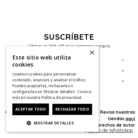
SUSCRÍBETE
Obten un 15% off en tu primera compra
×
Este sitio web utiliza
+
Servicio al Consumidor
cookies
+
Legal
Centro de Ayuda
Usamos cookies para personalizar
contenido, anuncios y analizar el tráfico.
+
Cuenta
Contáctanos
Términos y Condiciones
Puedes aceptarlas, rechazarlas o
configurarlas en 'Mostrar detalles'. Conoce
Giftcard
Políticas de Despacho
Mi Cuenta
más en nuestra
Política de privacidad
Retiro en tienda
Cambios, Retracto y Garantía
Sigue tu compra
ACEPTAR TODO
RECHAZAR TODO
Oficina: Av. Las Condes #11281 - Las Condes Revisa nuestras
Tiendas
Políticas de Privacidad
Historial de Compras
tiendas
aquí
MOSTRAR DETALLES
CyberMonday
Política de Privacidad de Marketing
¿Dónde viene mi compra?
© 2025 HushPuppies Kids derechos de autor
CyberDay
Ver Boleta / Ticket de cambio