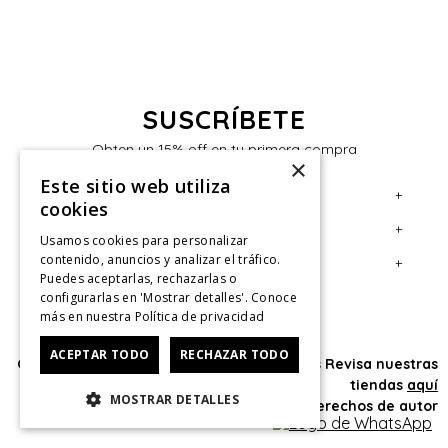
SUSCRÍBETE
Obten un 15% off en tu primera compra
×
Este sitio web utiliza
+
Servicio al Consumidor
cookies
+
Legal
Centro de Ayuda
Usamos cookies para personalizar
contenido, anuncios y analizar el tráfico.
+
Cuenta
Contáctanos
Términos y Condiciones
Puedes aceptarlas, rechazarlas o
configurarlas en 'Mostrar detalles'. Conoce
Giftcard
Políticas de Despacho
Mi Cuenta
más en nuestra
Política de privacidad
Retiro en tienda
Cambios, Retracto y Garantía
Sigue tu compra
ACEPTAR TODO
RECHAZAR TODO
Oficina: Av. Las Condes #11281 - Las Condes Revisa nuestras
Tiendas
Políticas de Privacidad
Historial de Compras
tiendas
aquí
MOSTRAR DETALLES
CyberMonday
Política de Privacidad de Marketing
¿Dónde viene mi compra?
© 2025 HushPuppies Kids derechos de autor
CyberDay
Ver Boleta / Ticket de cambio