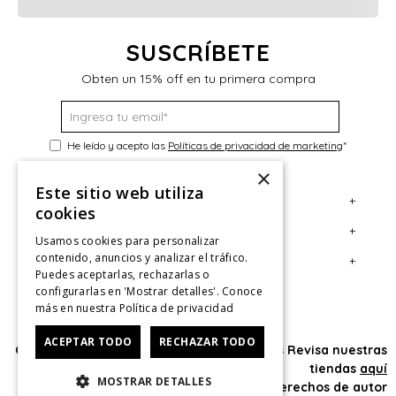
SUSCRÍBETE
Obten un 15% off en tu primera compra
He leído y acepto las
Políticas de privacidad de marketing
*
×
Este sitio web utiliza
+
Servicio al Consumidor
cookies
+
Legal
Centro de Ayuda
Usamos cookies para personalizar
contenido, anuncios y analizar el tráfico.
+
Cuenta
Contáctanos
Términos y Condiciones
Puedes aceptarlas, rechazarlas o
configurarlas en 'Mostrar detalles'. Conoce
Giftcard
Políticas de Despacho
Mi Cuenta
más en nuestra
Política de privacidad
Retiro en tienda
Cambios, Retracto y Garantía
Sigue tu compra
ACEPTAR TODO
RECHAZAR TODO
Oficina: Av. Las Condes #11281 - Las Condes Revisa nuestras
Tiendas
Políticas de Privacidad
Historial de Compras
tiendas
aquí
MOSTRAR DETALLES
CyberMonday
Política de Privacidad de Marketing
¿Dónde viene mi compra?
© 2025 HushPuppies Kids derechos de autor