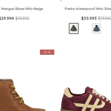
n Mangas Blaze Niño Beige
Parka Waterproof Niño Silv
$
29
.
994
$
49
.
990
$
55
.
993
$
79
.
99
40 %