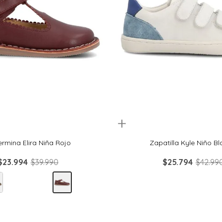
Quickview
20
21
22
23
30
31
32
33
lermina Elira Niña Rojo
Zapatilla Kyle Niño B
$
23
.
994
$
39
.
990
$
25
.
794
$
42
.
99