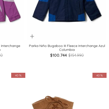
Quickview
XXS
L
M
S
XS
XXS
e Interchange
Parka Niño Bugaboo III Fleece Interchange Azul
a
Columbia
90
$
100
.
744
$
154
.
990
40 %
40 %