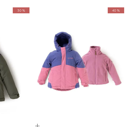
30 %
40 %
Quickview
4
6
8
10
12