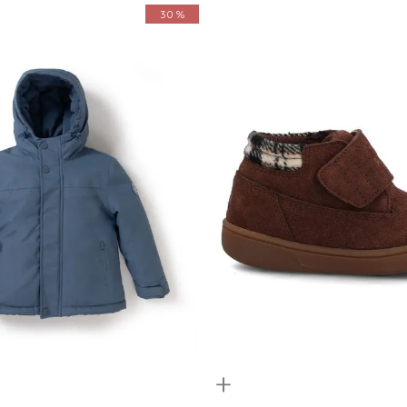
30 %
Quickview
6
8
10
12
19
20