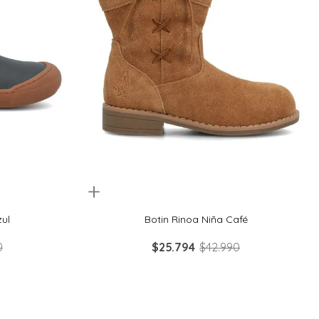
Quickview
34
26
27
28
29
zul
Botin Rinoa Niña Café
0
$
25
.
794
$
42
.
990