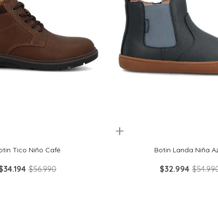
Quickview
31
32
33
34
30
31
32
33
otin Tico Niño Café
Botin Landa Niña A
$
34
.
194
$
56
.
990
$
32
.
994
$
54
.
99