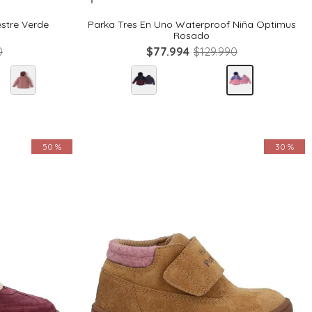
estre Verde
Parka Tres En Uno Waterproof Niña Optimus
Rosado
0
$
77
.
994
$
129
.
990
50 %
30 %