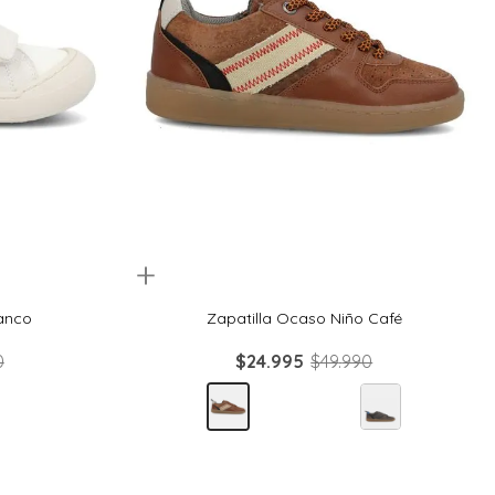
Quickview
34
26
27
28
29
lanco
Zapatilla Ocaso Niño Café
0
$
24
.
995
$
49
.
990