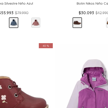
ka Silvestre Niño Azul
Botin Nikos Niño Ca
$
55
.
993
$
79
.
990
$
30
.
093
$
42
.
99
40 %