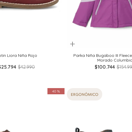
Quickview
20
21
22
23
L
M
S
XS
tin Liora Niña Rojo
Parka Niña Bugaboo III Fleec
Morado Columbi
$
25
.
794
$
42
.
990
$
100
.
744
$
154
.
9
40 %