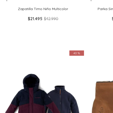
Zapatilla Timo Niño Multicolor
Parka Si
$
21
.
495
$
42
.
990
40 %