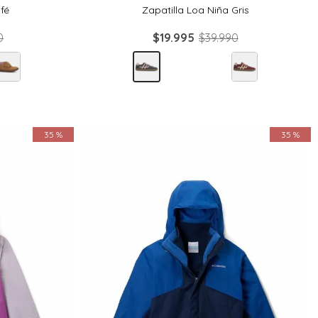
fé
Zapatilla Loa Niña Gris
0
$
19
.
995
$
39
.
990
35 %
35 %