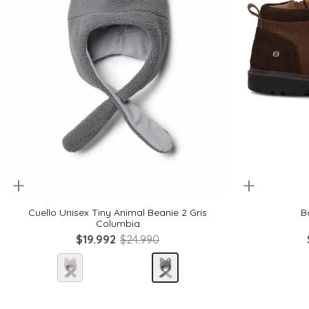
uickview
Quickview
30
Talla Única
Cuello Unisex Tiny Animal Beanie 2 Gris
B
Columbia
$
19
.
992
$
24
.
990