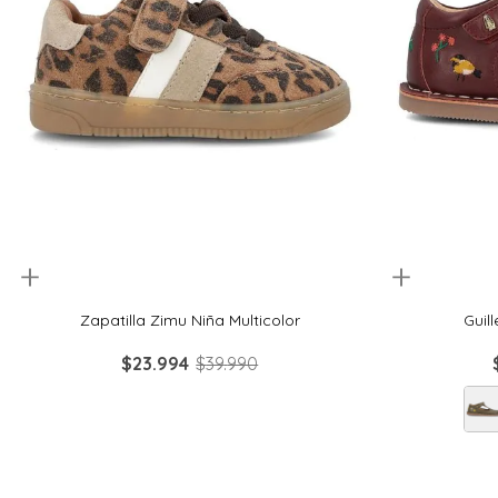
uickview
Quickview
30
31
32
33
34
19
Zapatilla Zimu Niña Multicolor
Guil
$
23
.
994
$
39
.
990