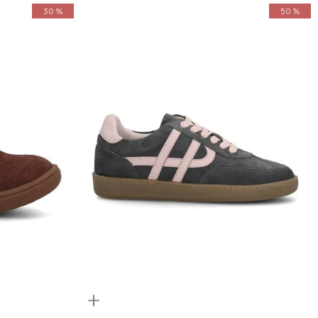
30 %
50 %
Quickview
26
27
28
29