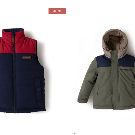
40 %
Quickview
6
8
10
12
4
6