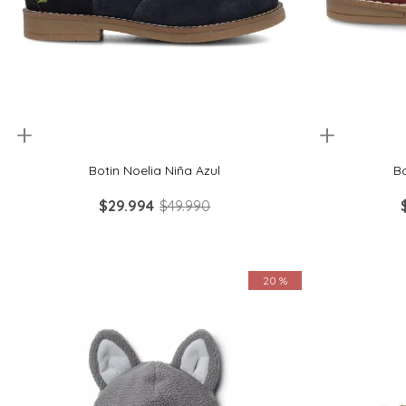
uickview
Quickview
19
30
31
32
33
Botin Noelia Niña Azul
Bo
$
29
.
994
$
49
.
990
20 %