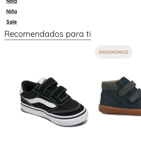
Niño
Niña
Sale
Recomendados para ti
20 %