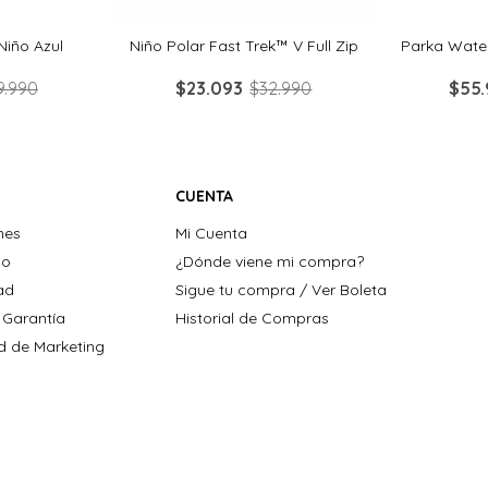
Niño Azul
Niño Polar Fast Trek™ V Full Zip
Parka Water
9
.
990
$
23
.
093
$
32
.
990
$
55
.
CUENTA
nes
Mi Cuenta
ho
¿Dónde viene mi compra?
dad
Sigue tu compra / Ver Boleta
 Garantía
Historial de Compras
ad de Marketing