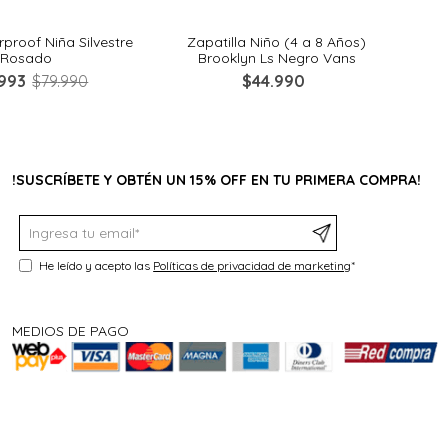
proof Niña Silvestre
Zapatilla Niño (4 a 8 Años)
Zapa
Rosado
Brooklyn Ls Negro Vans
993
$
79
.
990
$
44
.
990
!SUSCRÍBETE Y OBTÉN UN 15% OFF EN TU PRIMERA COMPRA!
He leído y acepto las
Políticas de privacidad de marketing
*
MEDIOS DE PAGO