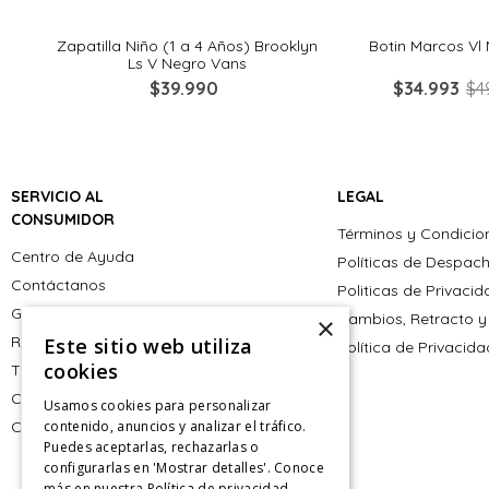
rde
Zapatilla Niño (1 a 4 Años) Brooklyn
Botin Marcos Vl 
Ls V Negro Vans
$
39
.
990
$
34
.
993
$
4
SERVICIO AL
LEGAL
CONSUMIDOR
Términos y Condicio
Centro de Ayuda
Políticas de Despac
Contáctanos
Politicas de Privaci
Giftcard
Cambios, Retracto y
×
Retiro en tienda
Este sitio web utiliza
Política de Privacid
cookies
Tiendas
CyberMonday
Usamos cookies para personalizar
contenido, anuncios y analizar el tráfico.
CyberDay
Puedes aceptarlas, rechazarlas o
configurarlas en 'Mostrar detalles'. Conoce
más en nuestra
Política de privacidad