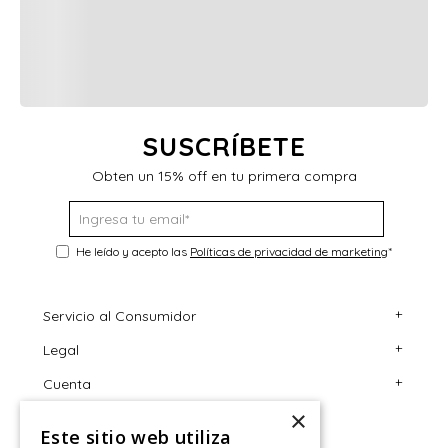
SUSCRÍBETE
Obten un 15% off en tu primera compra
He leído y acepto las
Políticas de privacidad de marketing
*
+
Servicio al Consumidor
+
Legal
Centro de Ayuda
+
Cuenta
Contáctanos
Términos y Condiciones
×
Giftcard
Políticas de Despacho
Mi Cuenta
Este sitio web utiliza