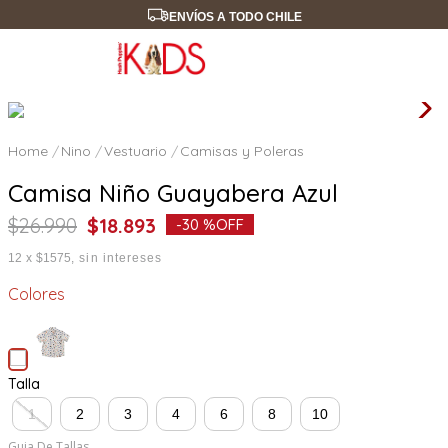
ENVÍOS A TODO CHILE
Nino
Vestuario
Camisas y Poleras
Camisa Niño Guayabera Azul
$
26
.
990
$
18
.
893
-
30 %
OFF
12
x
$1575
sin intereses
Colores
Talla
1
2
3
4
6
8
10
Guia De Tallas