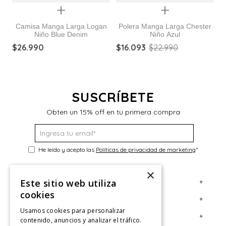
Quickview
Quickview
Camisa Manga Larga Logan
Polera Manga Larga Chester
Niño Blue Denim
Niño Azul
$
26
.
990
$
16
.
093
$
22
.
990
$
SUSCRÍBETE
Obten un 15% off en tu primera compra
He leído y acepto las
Políticas de privacidad de marketing
*
×
+
Este sitio web utiliza
Servicio al Consumidor
cookies
+
Legal
Centro de Ayuda
Usamos cookies para personalizar
+
Cuenta
Contáctanos
Términos y Condiciones
contenido, anuncios y analizar el tráfico.