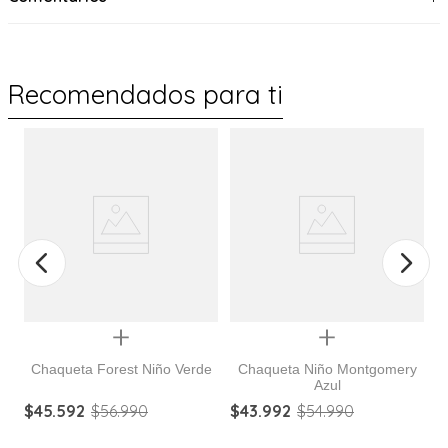
Recomendados para ti
Quickview
Quickview
Chaqueta Forest Niño Verde
Chaqueta Niño Montgomery
Azul
e
$
45
.
592
$
56
.
990
$
43
.
992
$
54
.
990
$