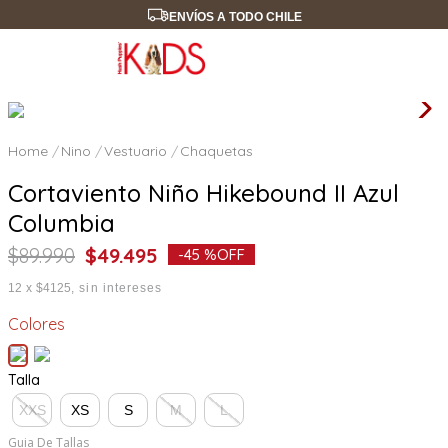
ENVÍOS A TODO CHILE
Nino
Vestuario
Chaquetas
Cortaviento Niño Hikebound II Azul
Columbia
$
89
.
990
$
49
.
495
-
45 %
OFF
12
x
$4125
sin intereses
Colores
Talla
XXS
XS
S
M
L
Guia De Tallas