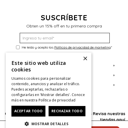
SUSCRÍBETE
Obten un 15% off en tu primera compra
He leído y acepto las
Políticas de privacidad de marketing
*
×
Este sitio web utiliza
+
Servicio al Consumidor
cookies
+
Legal
Centro de Ayuda
Usamos cookies para personalizar
contenido, anuncios y analizar el tráfico.
+
Cuenta
Contáctanos
Términos y Condiciones
Puedes aceptarlas, rechazarlas o
configurarlas en 'Mostrar detalles'. Conoce
Giftcard
Políticas de Despacho
Mi Cuenta
más en nuestra
Política de privacidad
Retiro en tienda
Cambios, Retracto y Garantía
Sigue tu compra
ACEPTAR TODO
RECHAZAR TODO
Oficina: Av. Las Condes #11281 - Las Condes Revisa nuestras
Tiendas
Políticas de Privacidad
Historial de Compras
tiendas
aquí
MOSTRAR DETALLES
CyberMonday
Política de Privacidad de Marketing
¿Dónde viene mi compra?
© 2025 HushPuppies Kids derechos de autor