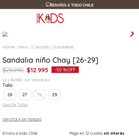
ENVÍOS A TODO CHILE
Nino
Calzado
Sandalias
Sandalia niño Chay [26-29]
$
25
.
990
$
12
.
995
-
50 %
OFF
12
x
$1083
sin intereses
Talla
26
27
28
29
Guia De Tallas
VER STOCK EN TIENDAS
Envíos a todo Chile
Paga en 12 cuotas
sin interés