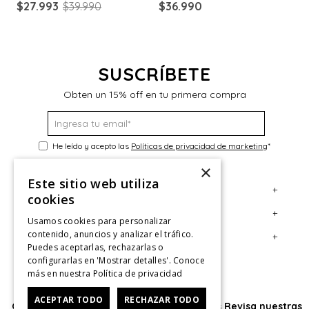
$
27
.
993
$
39
.
990
$
36
.
990
$
SUSCRÍBETE
Obten un 15% off en tu primera compra
He leído y acepto las
Políticas de privacidad de marketing
*
×
Este sitio web utiliza
+
Servicio al Consumidor
cookies
+
Legal
Centro de Ayuda
Usamos cookies para personalizar
contenido, anuncios y analizar el tráfico.
+
Cuenta
Contáctanos
Términos y Condiciones
Puedes aceptarlas, rechazarlas o
configurarlas en 'Mostrar detalles'. Conoce
Giftcard
Políticas de Despacho
Mi Cuenta
más en nuestra
Política de privacidad
Retiro en tienda
Cambios, Retracto y Garantía
Sigue tu compra
ACEPTAR TODO
RECHAZAR TODO
Oficina: Av. Las Condes #11281 - Las Condes Revisa nuestras
Tiendas
Políticas de Privacidad
Historial de Compras