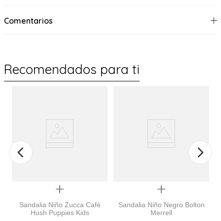
Comentarios
Recomendados para ti
%
Quickview
Quickview
Sandalia Niño Zucca Café
Sandalia Niño Negro Bolton
Hush Puppies Kids
Merrell
S