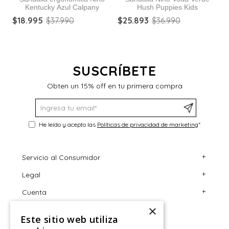
Kentucky Azul Calpany
Hush Puppies Kids
$
18
.
995
$
37
.
990
$
25
.
893
$
36
.
990
$
SUSCRÍBETE
Obten un 15% off en tu primera compra
He leído y acepto las
Políticas de privacidad de marketing
*
+
Servicio al Consumidor
+
Legal
Centro de Ayuda
+
Cuenta
Contáctanos
Términos y Condiciones
×
Giftcard
Políticas de Despacho
Mi Cuenta
Este sitio web utiliza
Retiro en tienda
Cambios, Retracto y Garantía
Sigue tu compra