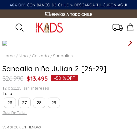
ENVÍOS A TODO CHILE
Nino
Calzado
Sandalias
Sandalia niño Julian 2 [26-29]
$
26
.
990
$
13
.
495
-
50 %
OFF
12
x
$1125
sin intereses
Talla
26
27
28
29
Guia De Tallas
VER STOCK EN TIENDAS