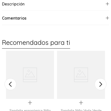
Descripción
Comentarios
Recomendados para ti
%
Quickview
Quickview
Sandalia ergonómica Niño
Sandalia Niño Voda Verde