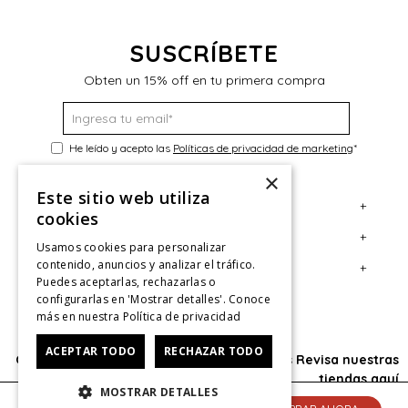
SUSCRÍBETE
Obten un 15% off en tu primera compra
He leído y acepto las
Políticas de privacidad de marketing
*
×
Este sitio web utiliza
+
Servicio al Consumidor
cookies
+
Legal
Centro de Ayuda
Usamos cookies para personalizar
contenido, anuncios y analizar el tráfico.
+
Cuenta
Contáctanos
Términos y Condiciones
Puedes aceptarlas, rechazarlas o
configurarlas en 'Mostrar detalles'. Conoce
Giftcard
Políticas de Despacho
Mi Cuenta
más en nuestra
Política de privacidad
Retiro en tienda
Cambios, Retracto y Garantía
Sigue tu compra
ACEPTAR TODO
RECHAZAR TODO
Oficina: Av. Las Condes #11281 - Las Condes Revisa nuestras
Tiendas
Políticas de Privacidad
Historial de Compras
tiendas
aquí
MOSTRAR DETALLES
CyberMonday
Política de Privacidad de Marketing
¿Dónde viene mi compra?
© 2025 HushPuppies Kids derechos de autor