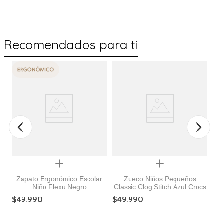
Recomendados para ti
Quickview
Quickview
Zapato Ergonómico Escolar
Zueco Niños Pequeños
Niño Flexu Negro
Classic Clog Stitch Azul Crocs
]
$
49
.
990
$
49
.
990
$