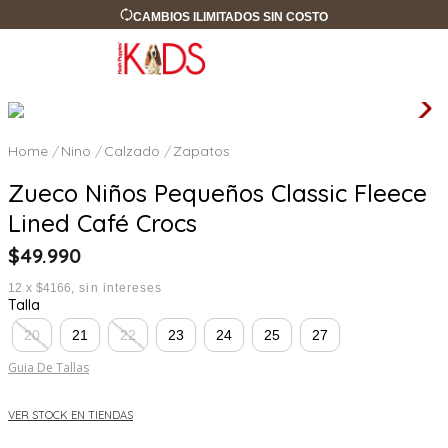
CAMBIOS ILIMITADOS SIN COSTO
Nino
Calzado
Zapatos
Zueco Niños Pequeños Classic Fleece
Lined Café Crocs
$
49
.
990
12
x
$4166
sin intereses
Talla
20
21
22
23
24
25
27
Guia De Tallas
VER STOCK EN TIENDAS