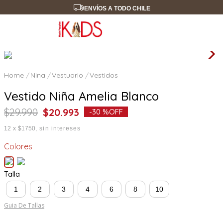
ENVÍOS A TODO CHILE
Nina
Vestuario
Vestidos
Vestido Niña Amelia Blanco
$
29
.
990
$
20
.
993
-
30 %
OFF
12
x
$1750
sin intereses
Colores
Talla
1
2
3
4
6
8
10
Guia De Tallas