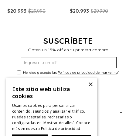
$
20
.
993
$
29
.
990
$
20
.
993
$
29
.
990
$
SUSCRÍBETE
Obten un 15% off en tu primera compra
He leído y acepto las
Políticas de privacidad de marketing
*
×
Este sitio web utiliza
+
Servicio al Consumidor
cookies
+
Legal
Centro de Ayuda
Usamos cookies para personalizar
contenido, anuncios y analizar el tráfico.
+
Cuenta
Contáctanos
Términos y Condiciones
Puedes aceptarlas, rechazarlas o
configurarlas en 'Mostrar detalles'. Conoce
Giftcard
Políticas de Despacho
Mi Cuenta
más en nuestra
Política de privacidad
Retiro en tienda
Cambios, Retracto y Garantía
Sigue tu compra