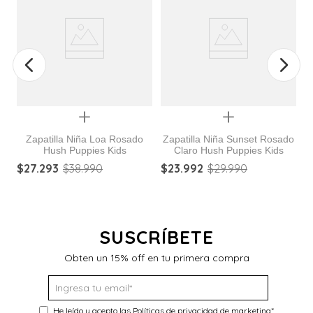
Quickview
Quickview
Zapatilla Niña Loa Rosado
Zapatilla Niña Sunset Rosado
Hush Puppies Kids
Claro Hush Puppies Kids
ña Jets Gris
$
27
.
293
$
38
.
990
$
23
.
992
$
29
.
990
$
SUSCRÍBETE
Obten un 15% off en tu primera compra
He leído y acepto las
Políticas de privacidad de marketing
*