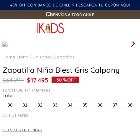
ENVÍOS A TODO CHILE
Nina
Calzado
Zapatillas
Zapatilla Niña Blest Gris Calpany
$
34
.
990
$
17
.
495
-
50 %
OFF
12
x
$1458
sin intereses
Talla
30
31
32
33
34
35
36
37
38
Guia De Tallas
VER STOCK EN TIENDAS