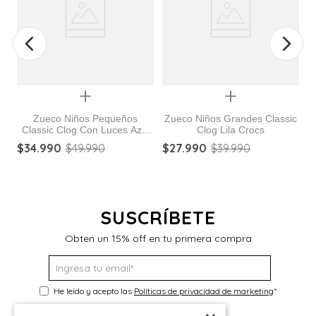
Quickview
Quickview
Zueco Niños Pequeños
Zueco Niños Grandes Classic
Classic Clog Con Luces Azul
Clog Lila Crocs
Z
Crocs
$
34
.
990
$
49
.
990
$
27
.
990
$
39
.
990
$
SUSCRÍBETE
Obten un 15% off en tu primera compra
He leído y acepto las
Políticas de privacidad de marketing
*