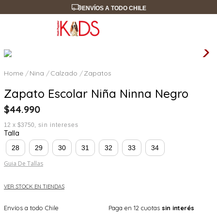
ENVÍOS A TODO CHILE
Nina
Calzado
Zapatos
Zapato Escolar Niña Ninna Negro
$
44
.
990
12
x
$3750
sin intereses
Talla
28
29
30
31
32
33
34
Guia De Tallas
VER STOCK EN TIENDAS
Envíos a todo Chile
Paga en 12 cuotas
sin interés