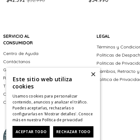
SERVICIO AL
LEGAL
CONSUMIDOR
Términos y Condicio
Centro de Ayuda
Políticas de Despac
Contáctanos
Politicas de Privaci
Giftcard
Cambios, Retracto y
×
Retiro en tienda
Este sitio web utiliza
Política de Privacid
cookies
Tiendas
CyberMonday
Usamos cookies para personalizar
CyberDay
contenido, anuncios y analizar el tráfico.
Puedes aceptarlas, rechazarlas o
configurarlas en 'Mostrar detalles'. Conoce
más en nuestra
Política de privacidad
ACEPTAR TODO
RECHAZAR TODO