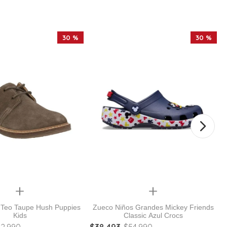
30 %
30 %
Quickview
Quickview
 Teo Taupe Hush Puppies
Zueco Niños Grandes Mickey Friends
Kids
Classic Azul Crocs
42
.
990
$
38
.
493
$
54
.
990