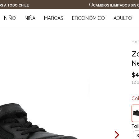
OS A TODO CHILE
CAMBIOS ILIMITADOS SIN
NIÑO
NIÑA
MARCAS
ERGONÓMICO
ADULTO
Z
N
$
4
12
Co
Tal