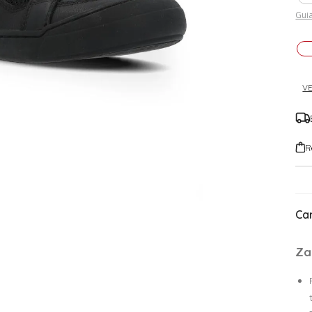
Guia
VE
R
Car
Za