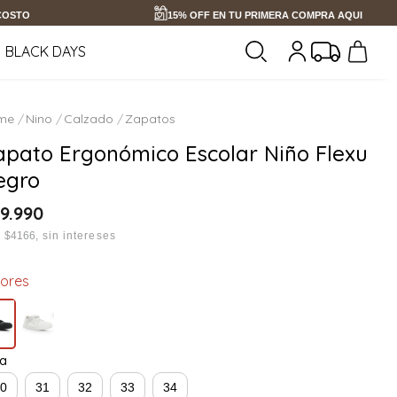
 COSTO
15% OFF EN TU PRIMERA COMPRA AQUI
BLACK DAYS
Nino
Calzado
Zapatos
apato Ergonómico Escolar Niño Flexu
egro
9
.
990
x
$4166
sin intereses
lores
la
30
31
32
33
34