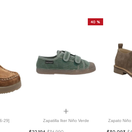
40 %
Quickview
6-29]
Zapatilla Iker Niño Verde
Zapato Niño
$
22
.
194
$
36
.
990
$
30
.
093
$