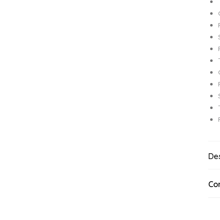
De
Co