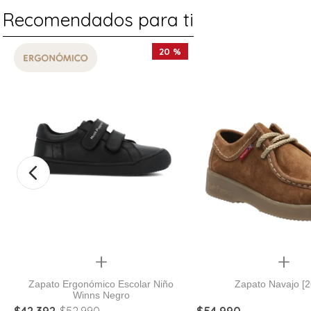
Recomendados para ti
20 %
Quickview
Quickview
Zapato Ergonómico Escolar Niño
Zapato Navajo [2
Winns Negro
$
42
.
392
$
52
.
990
$
54
.
990