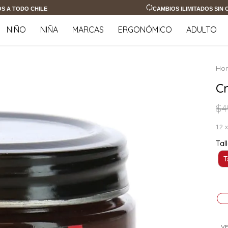
OS A TODO CHILE
CAMBIOS ILIMITADOS SIN
NIÑO
NIÑA
MARCAS
ERGONÓMICO
ADULTO
C
$
4
12
Tal
T
VE