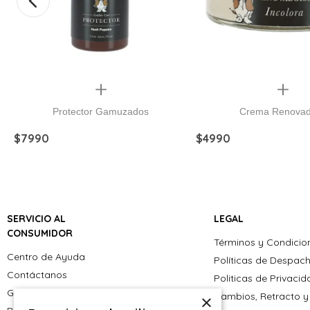
Quickview
Quickview
o
Protector Gamuzados
Crema Renovad
$
7990
$
4990
SERVICIO AL
LEGAL
CONSUMIDOR
Términos y Condicio
Centro de Ayuda
Políticas de Despac
Contáctanos
Politicas de Privaci
Giftcard
Cambios, Retracto y
×