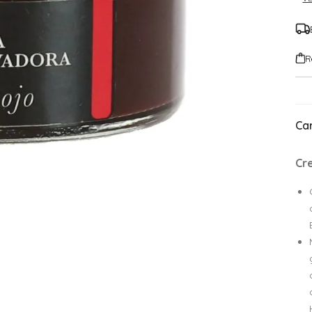
R
Car
Cr