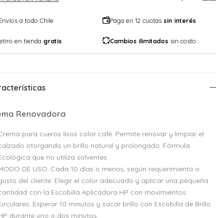
Envíos a todo Chile
Paga en 12 cuotas
sin interés
etiro en tienda
gratis
Cambios ilimitados
sin costo
acterísticas
ema Renovadora
Crema para cueros lisos color café. Permite renovar y limpiar el
calzado otorgando un brillo natural y prolongado. Fórmula
Ecológica que no utiliza solventes.
MODO DE USO: Cada 10 días o menos, según requerimiento o
gusto del cliente. Elegir el color adecuado y aplicar una pequeña
cantidad con la Escobilla Aplicadora HP con movimientos
circulares. Esperar 10 minutos y sacar brillo con Escobilla de Brillo
HP durante uno o dos minutos.