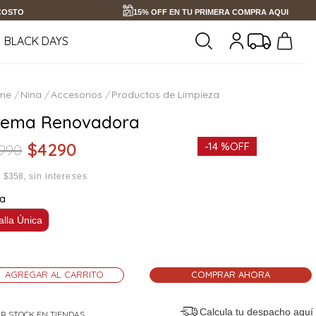
 COSTO
15% OFF EN TU PRIMERA COMPRA AQUI
BLACK DAYS
Nina
Accesorios
Productos de Limpieza
rema Renovadora
$
4290
-
14 %
OFF
990
x
$358
sin intereses
la
alla Única
AGREGAR AL CARRITO
COMPRAR AHORA
Calcula tu despacho
aquí
R STOCK EN TIENDAS