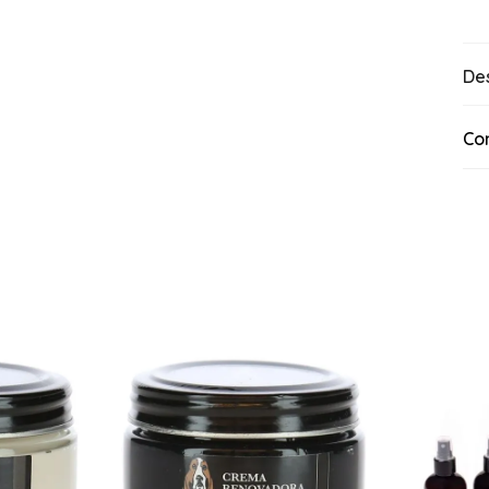
De
Co