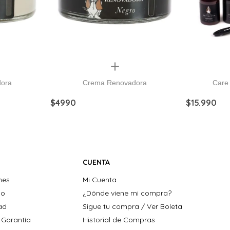
Quickview
ora
Crema Renovadora
Care
$
4990
$
15
.
990
CUENTA
nes
Mi Cuenta
ho
¿Dónde viene mi compra?
dad
Sigue tu compra / Ver Boleta
 Garantía
Historial de Compras