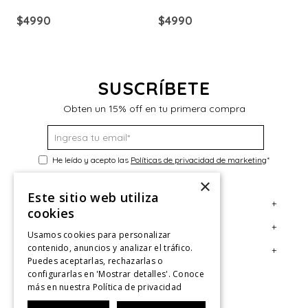
ex
$
4990
$
4990
$
SUSCRÍBETE
Obten un 15% off en tu primera compra
He leído y acepto las
Políticas de privacidad de marketing
*
×
Este sitio web utiliza
+
Servicio al Consumidor
cookies
+
Legal
Centro de Ayuda
Usamos cookies para personalizar
contenido, anuncios y analizar el tráfico.
+
Cuenta
Contáctanos
Términos y Condiciones
Puedes aceptarlas, rechazarlas o
configurarlas en 'Mostrar detalles'. Conoce
Giftcard
Políticas de Despacho
Mi Cuenta
más en nuestra
Política de privacidad
Retiro en tienda
Cambios, Retracto y Garantía
Sigue tu compra