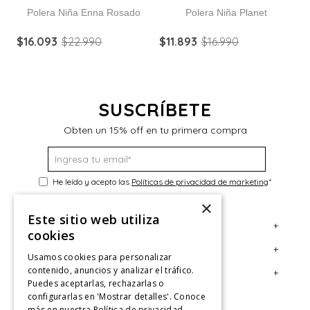
Polera Niña Enna Rosado
Polera Niña Planet
$
16
.
093
$
22
.
990
$
11
.
893
$
16
.
990
$
SUSCRÍBETE
Obten un 15% off en tu primera compra
He leído y acepto las
Políticas de privacidad de marketing
*
×
Este sitio web utiliza
+
Servicio al Consumidor
cookies
+
Legal
Centro de Ayuda
Usamos cookies para personalizar
contenido, anuncios y analizar el tráfico.
+
Cuenta
Contáctanos
Términos y Condiciones
Puedes aceptarlas, rechazarlas o
configurarlas en 'Mostrar detalles'. Conoce
Giftcard
Políticas de Despacho
Mi Cuenta
más en nuestra
Política de privacidad