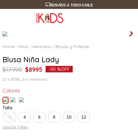
ENVÍOS A TODO CHILE
Nina
Vestuario
Blusas y Poleras
Blusa Niña Lady
$
17
.
990
$
8995
-
50 %
OFF
12
x
$750
sin intereses
Colores
Talla
2
4
6
8
10
12
Guia De Tallas