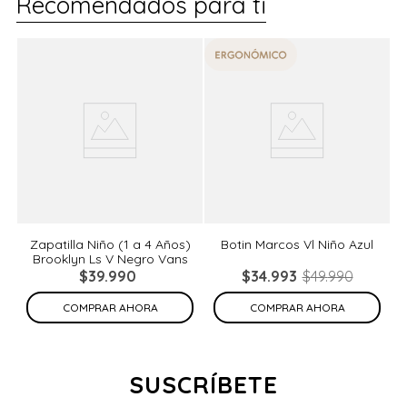
Recomendados para ti
%
Zapatilla Niño (1 a 4 Años)
Botin Marcos Vl Niño Azul
Brooklyn Ls V Negro Vans
de
N
$
39
.
990
$
34
.
993
$
49
.
990
COMPRAR AHORA
COMPRAR AHORA
SUSCRÍBETE