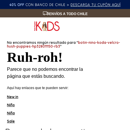
ENVÍOS A TODO CHILE
No encontramos ningún resultado para "
botin-nino-koda-velcro-
hush-puppies-hp328011150-rb3
"
Ruh-roh!
Parece que no podemos encontrar la
página que estás buscando.
Aquí hay enlaces que te pueden servir:
New in
Niño
Niña
Sale