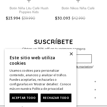
Quickview
Quickview
Botin Niña Litu Café Hush
Botin Nikos Niña Café
Puppies Kids
$
23
.
994
$
39
.
990
$
30
.
093
$
42
.
990
$
SUSCRÍBETE
Obten un 15% off en tu primera compra
×
Este sitio web utiliza
cookies
He leído y acepto las
Políticas de privacidad de marketing
*
Usamos cookies para personalizar
contenido, anuncios y analizar el tráfico.
Puedes aceptarlas, rechazarlas o
+
Servicio al Consumidor
configurarlas en 'Mostrar detalles'. Conoce
más en nuestra
Política de privacidad
+
Legal
Centro de Ayuda
+
ACEPTAR TODO
RECHAZAR TODO
Cuenta
Contáctanos
Términos y Condiciones
Giftcard
Políticas de Despacho
Mi Cuenta