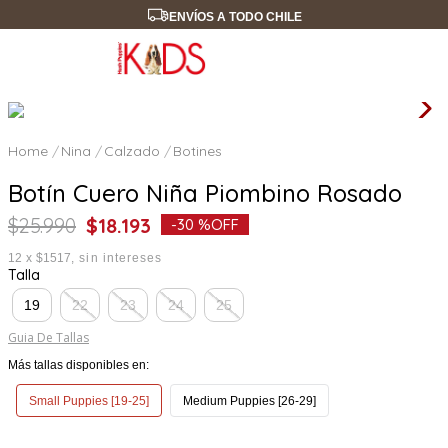
ENVÍOS A TODO CHILE
Nina
Calzado
Botines
Botín Cuero Niña Piombino Rosado
$
25
.
990
$
18
.
193
-
30 %
OFF
12
x
$1517
sin intereses
Talla
19
22
23
24
25
Guia De Tallas
Más tallas disponibles en:
Small Puppies [19-25]
Medium Puppies [26-29]