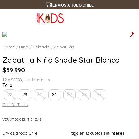
ENVÍOS A TODO CHILE
Nina
Calzado
Zapatillas
Zapatilla Niña Shade Star Blanco
$
39
.
990
12
x
$3333
sin intereses
Talla
28
29
30
31
32
33
35
Guia De Tallas
VER STOCK EN TIENDAS
Envíos a todo Chile
Paga en 12 cuotas
sin interés