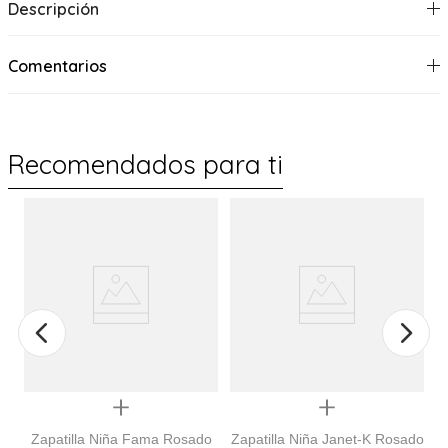
Descripción
Comentarios
Recomendados para ti
%
Quickview
Quickview
Zapatilla Niña Fama Rosado
Zapatilla Niña Janet-K Rosado