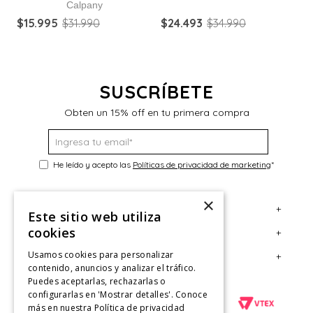
Calpany
Z
$
15
.
995
$
31
.
990
$
24
.
493
$
34
.
990
$
SUSCRÍBETE
Obten un 15% off en tu primera compra
He leído y acepto las
Políticas de privacidad de marketing
*
×
+
Servicio al Consumidor
Este sitio web utiliza
cookies
+
Legal
Centro de Ayuda
Usamos cookies para personalizar
+
Cuenta
Contáctanos
Términos y Condiciones
contenido, anuncios y analizar el tráfico.
Puedes aceptarlas, rechazarlas o
Giftcard
Políticas de Despacho
Mi Cuenta
configurarlas en 'Mostrar detalles'. Conoce
Retiro en tienda
Cambios, Retracto y Garantía
Sigue tu compra
más en nuestra
Política de privacidad