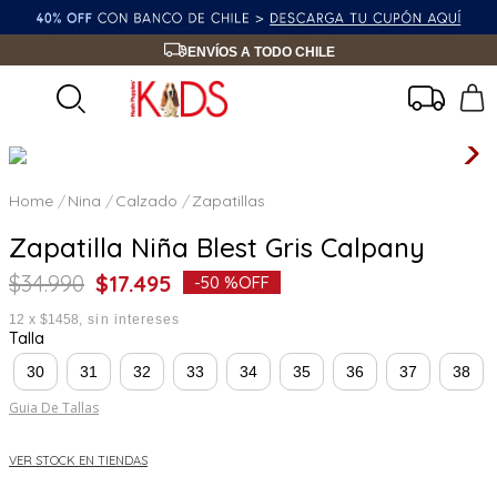
ENVÍOS A TODO CHILE
Nina
Calzado
Zapatillas
Zapatilla Niña Blest Gris Calpany
$
34
.
990
$
17
.
495
-
50 %
OFF
12
x
$1458
sin intereses
Talla
30
31
32
33
34
35
36
37
38
Guia De Tallas
VER STOCK EN TIENDAS