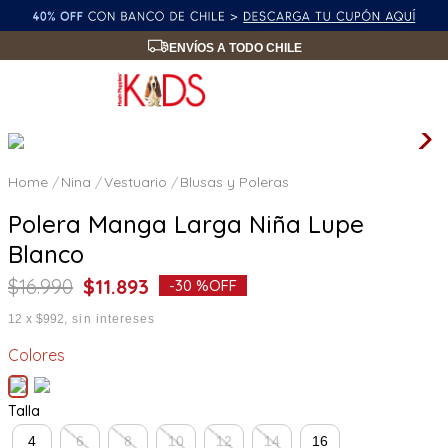
ENVÍOS A TODO CHILE
Nina
Vestuario
Blusas y Poleras
Polera Manga Larga Niña Lupe
Blanco
$
16
.
990
$
11
.
893
-
30 %
OFF
12
x
$992
sin intereses
Colores
Talla
4
6
8
10
12
14
16