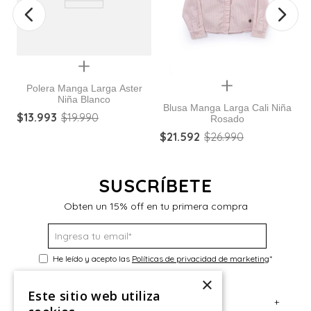
Quickview
Quickview
Polera Manga Larga Aster
Niña Blanco
Blusa Manga Larga Cali Niña
$
13
.
993
$
19
.
990
Rosado
$
21
.
592
$
26
.
990
$
SUSCRÍBETE
Obten un 15% off en tu primera compra
He leído y acepto las
Políticas de privacidad de marketing
*
×
Este sitio web utiliza
+
Servicio al Consumidor