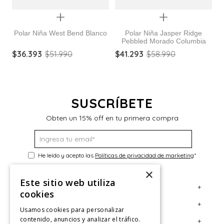
Quickview
Quickview
Polar Niña West Bend Blanco
Polar Niña Jasper Ridge
Pebbled Morado Columbia
C
$
36
.
393
$
51
.
990
$
41
.
293
$
58
.
990
$
SUSCRÍBETE
Obten un 15% off en tu primera compra
He leído y acepto las
Políticas de privacidad de marketing
*
×
Este sitio web utiliza
+
Servicio al Consumidor
cookies
+
Legal
Centro de Ayuda
Usamos cookies para personalizar
contenido, anuncios y analizar el tráfico.
+
Cuenta
Contáctanos
Términos y Condiciones