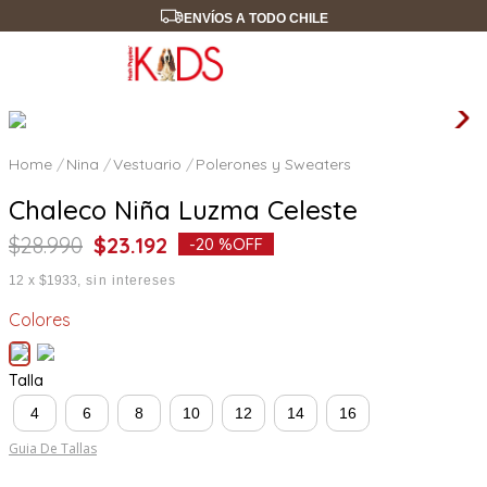
ENVÍOS A TODO CHILE
Nina
Vestuario
Polerones y Sweaters
Chaleco Niña Luzma Celeste
$
28
.
990
$
23
.
192
-
20 %
OFF
12
x
$1933
sin intereses
Colores
Talla
4
6
8
10
12
14
16
Guia De Tallas