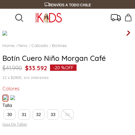
ENVÍOS A TODO CHILE
Nino
Calzado
Botines
Botín Cuero Niño Morgan Café
$
41
.
990
$
33
.
592
-
20 %
OFF
12
x
$2800
sin intereses
Colores
Talla
30
31
32
33
34
Guia De Tallas