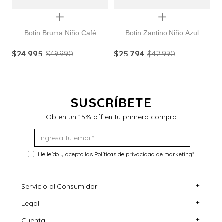
Quickview
Quickview
Botin Bruma Niño Café
Botin Zantino Niño Azul
$
24
.
995
$
49
.
990
$
25
.
794
$
42
.
990
$
SUSCRÍBETE
Obten un 15% off en tu primera compra
He leído y acepto las
Políticas de privacidad de marketing
*
+
Servicio al Consumidor
+
Legal
Centro de Ayuda
+
Cuenta
Contáctanos
Términos y Condiciones