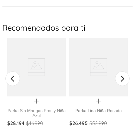
Recomendados para ti
%
Quickview
Quickview
Parka Sin Mangas Frosty Niña
Parka Lina Niña Rosado
Azul
$
28
.
194
$
46
.
990
$
26
.
495
$
52
.
990
$