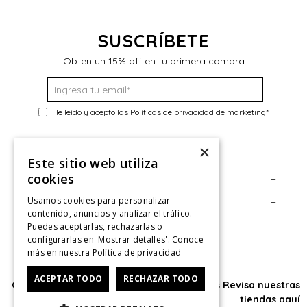
SUSCRÍBETE
Obten un 15% off en tu primera compra
He leído y acepto las
Políticas de privacidad de marketing
*
×
+
Servicio al Consumidor
Este sitio web utiliza
cookies
+
Legal
Centro de Ayuda
Usamos cookies para personalizar
+
Cuenta
Contáctanos
Términos y Condiciones
contenido, anuncios y analizar el tráfico.
Puedes aceptarlas, rechazarlas o
Giftcard
Políticas de Despacho
Mi Cuenta
configurarlas en 'Mostrar detalles'. Conoce
Retiro en tienda
Cambios, Retracto y Garantía
Sigue tu compra
más en nuestra
Política de privacidad
Tiendas
Políticas de Privacidad
Historial de Compras
ACEPTAR TODO
RECHAZAR TODO
Oficina: Av. Las Condes #11281 - Las Condes Revisa nuestras
CyberMonday
Política de Privacidad de Marketing
¿Dónde viene mi compra?
tiendas
aquí