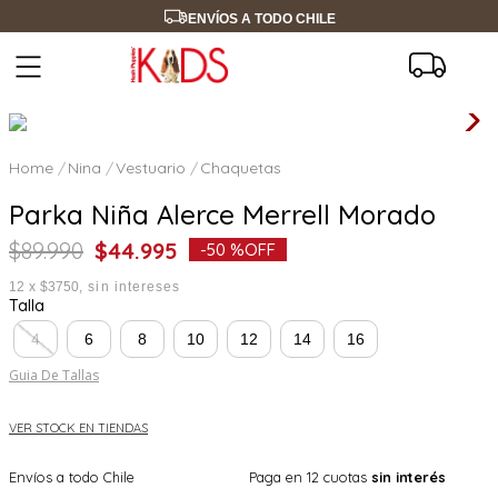
ENVÍOS A TODO CHILE
Nina
Vestuario
Chaquetas
Parka Niña Alerce Merrell Morado
$
89
.
990
$
44
.
995
-
50 %
OFF
12
x
$3750
sin intereses
Talla
4
6
8
10
12
14
16
Guia De Tallas
VER STOCK EN TIENDAS
Envíos a todo Chile
Paga en 12 cuotas
sin interés